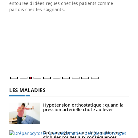
entourée d'idées reçues chez les patients comme
parfois chez les soignants.
Ecz
You
pour
L'ét
Vaca
Nos 
LES MALADIES
Hypotension orthostatique : quand la
pression artérielle chute au lever
Drépanocytose : une déformation des
globules rouges aux conséquences