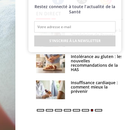
Restez connecté à toute l’actualité de la
Twitter
Facebook
Instagram
Santé
EN DIRECT
Cerveau : le mystère de la
Le décalage des horaires
"madeleine de Proust"
d'été : quel impact sur le
enfin expliqué
sommeil ?
S'INSCRIRE À LA NEWSLETTER
Intolérance au gluten : les
Grossesse : ces polluants
nouvelles
pourraient influencer le
recommandations de la
poids des enfants
HAS
Insuffisance cardiaque :
Autisme : pourquoi le
comment mieux la
cerveau reconnaît-il les
prévenir
visages autrement ?