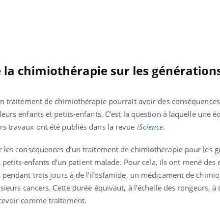
e la chimiothérapie sur les génération
un traitement de chimiothérapie pourrait avoir des conséquences
eurs enfants et petits-enfants. C’est la question à laquelle une é
rs travaux ont été publiés dans la revue
iScience
.
ur les conséquences d’un traitement de chimiothérapie pour les 
les petits-enfants d’un patient malade. Pour cela, ils ont mené des
s pendant trois jours à de l'ifosfamide, un médicament de chimi
« jumeau numérique » pour
tube
iliter l’accès à la médecine
usieurs cancers. Cette durée équivaut, à l’échelle des rongeurs, à
Youtube
ventive
ecevoir comme traitement.
établissement lié à un groupe