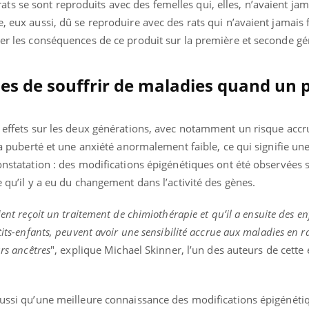
s se sont reproduits avec des femelles qui, elles, n’avaient jam
ualiste innove en matière de bilan de
é : l'utilisation d'un « jumeau
, eux aussi, dû se reproduire avec des rats qui n’avaient jamais f
érique » permet ...
ser les conséquences de ce produit sur la première et seconde g
ues de souffrir de maladies quand un 
es effets sur les deux générations, avec notamment un risque acc
 la puberté et une anxiété anormalement faible, ce qui signifie une
constatation : des modifications épigénétiques ont été observées 
e qu’il y a eu du changement dans l’activité des gènes.
ient reçoit un traitement de chimiothérapie et qu’il a ensuite des en
tits-enfants, peuvent avoir une sensibilité accrue aux maladies en r
urs ancêtres
", explique Michael Skinner, l’un des auteurs de cette
aussi qu’une meilleure connaissance des modifications épigénétiq