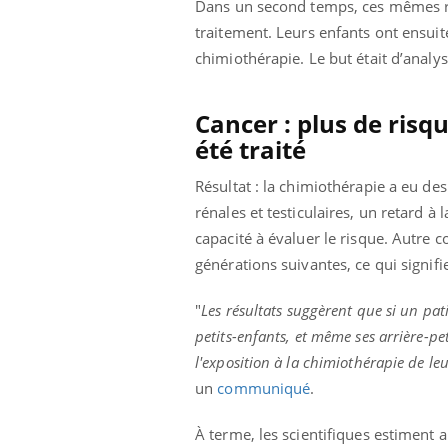
Dans un second temps, ces mêmes rat
mut
air… Nos mains
défis, mais ...
sant
traitement. Leurs enfants ont ensuite
num
chimiothérapie. Le but était d’analy
Cancer : plus de risq
été traité
Résultat : la chimiothérapie a eu d
rénales et testiculaires, un retard à
capacité à évaluer le risque. Autre 
générations suivantes, ce qui signifi
"
Les résultats suggèrent que si un pat
petits-enfants, et même ses arrière-pe
l'exposition à la chimiothérapie de le
un
communiqué
.
À terme, les scientifiques estiment 