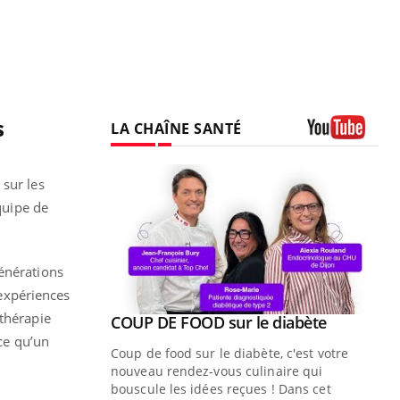
s
LA CHAÎNE SANTÉ
Youtube
 sur les
quipe de
générations
 expériences
othérapie
Youtube
COUP DE FOOD sur le diabète
Youtube
 ce qu’un
Coup de food sur le diabète, c'est votre
nouveau rendez-vous culinaire qui
bouscule les idées reçues ! Dans cet