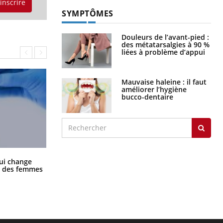
'inscrire
SYMPTÔMES
Douleurs de l’avant-pied :
des métatarsalgies à 90 %
liées à problème d’appui
Mauvaise haleine : il faut
améliorer l’hygiène
bucco-dentaire
La sieste empêche-t-elle de dormir
ui change
la nuit ?
ge des femmes