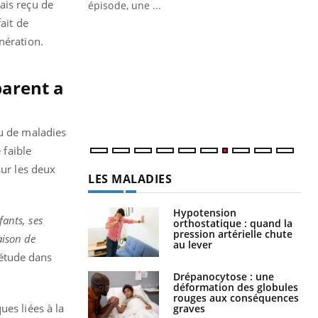
ais reçu de
épisode, une ...
ait de
Quand l’entreprise mise sur le bien
Ec
Youtube
You
énération.
Youtube
être global
quo
"Les rendez-vous de la santé et de la
Dan
parent a
qualité de vie au travail" de Pourquoi
der
Docteur reçoivent Régis Blugeon, DRH et
com
directeur ...
et é
ru de maladies
 faible
sur les deux
LES MALADIES
Hypotension
fants, ses
orthostatique : quand la
pression artérielle chute
aison de
au lever
 étude dans
Drépanocytose : une
déformation des globules
rouges aux conséquences
ues liées à la
graves