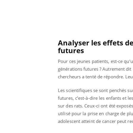
Analyser les effets d
futures
Pour ces jeunes patients, est-ce qu’
générations futures ? Autrement dit l
chercheurs a tenté de répondre. Leu
Les scientifiques se sont penchés s
futures, c’est-à-dire les enfants et 
sur des rats. Ceux-ci ont été exposé
Youtube
 Mains : se
Diabète & Ramadan 2026
Un 
Youtube
You
outube
fac
utilisé pour la prise en charge de pl
Le Ramadan approche, et, pour de
pré
adolescent atteint de cancer peut r
un tout nouveau
nombreuses personnes atteintes de
Un 
lage, piscine,
diabète, c'est une période de questions, de