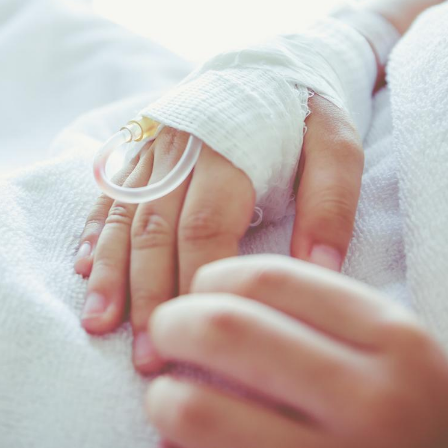
Comment gérer le
sommeil des enfants en
vacances ?
Bilan prévention : ce que
les kinés pourront
bientôt faire
TDAH : quel est ce
traitement autorisé aux
États-Unis ?