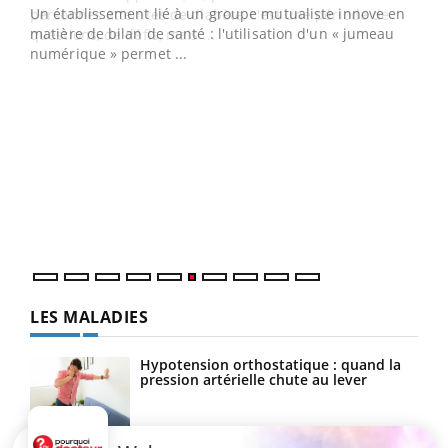
Un établissement lié à un groupe mutualiste innove en
e
matière de bilan de santé : l'utilisation d'un « jumeau
numérique » permet ...
COU
You
Coup
vous
épis
LES MALADIES
Hypotension orthostatique : quand la
pression artérielle chute au lever