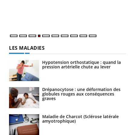
Le 
pers
ques
LES MALADIES
Hypotension orthostatique : quand la
pression artérielle chute au lever
Drépanocytose : une déformation des
globules rouges aux conséquences
graves
Maladie de Charcot (Sclérose latérale
amyotrophique)