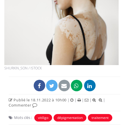
SHURKIN_SON / ISTOCK
Publié le 18.11.2022 à 10h00
|
|
|
|
|
Commenter
Mots clés :
vitiligo
dépigmentation
traitement