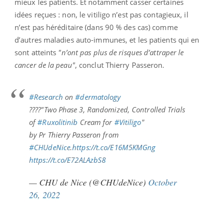
mieux les patients. Et notamment casser certaines
idées reçues : non, le vitiligo n’est pas contagieux, il
n’est pas héréditaire (dans 90 % des cas) comme
d’autres maladies auto-immunes, et les patients qui en
sont atteints
"n’ont pas plus de risques d’attraper le
cancer de la peau"
, conclut Thierry Passeron.
#Research
on
#dermatology
????"Two Phase 3, Randomized, Controlled Trials
of
#Ruxolitinib
Cream for
#Vitiligo
"
by Pr Thierry Passeron from
#CHUdeNice
.
https://t.co/E16M5KMGng
https://t.co/E72ALAzbS8
— CHU de Nice (@CHUdeNice)
October
26, 2022