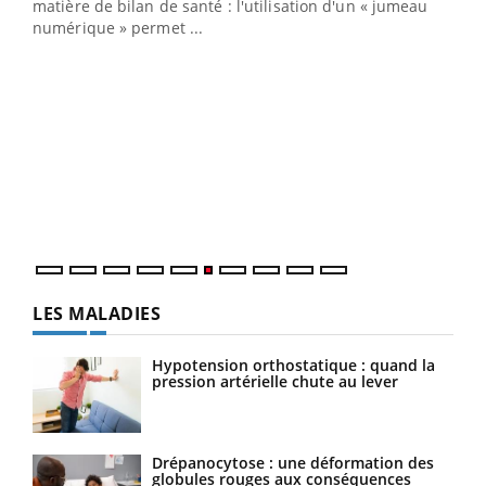
matière de bilan de santé : l'utilisation d'un « jumeau
numérique » permet ...
COU
You
Coup
vous
épis
LES MALADIES
Hypotension orthostatique : quand la
pression artérielle chute au lever
Drépanocytose : une déformation des
globules rouges aux conséquences