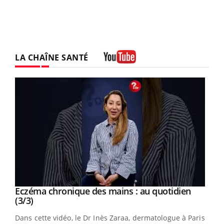
LA CHAÎNE SANTÉ
Youtube
Youtube
al
Eczéma chronique des mains : au quotidien
Youtube
Youtube
(3/3)
au
Dans cette vidéo, le Dr Inès Zaraa, dermatologue à Paris,
,