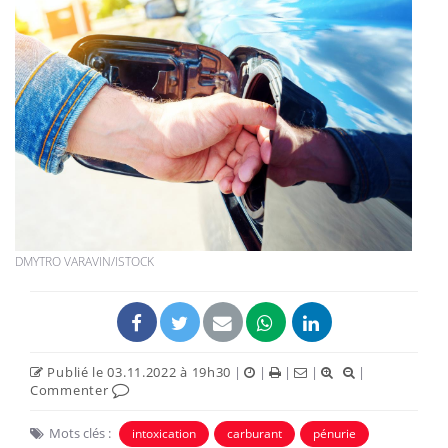
DMYTRO VARAVIN/ISTOCK
Publié le 03.11.2022 à 19h30
|
|
|
|
|
Commenter
Mots clés :
intoxication
carburant
pénurie