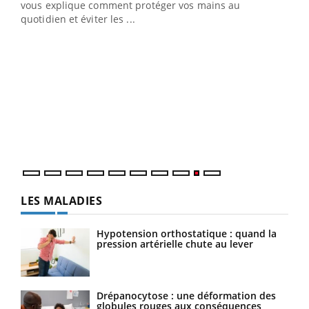
vous explique comment protéger vos mains au
quotidien et éviter les ...
Ecz
You
(2/3
Une 
une 
une i
LES MALADIES
Hypotension orthostatique : quand la
pression artérielle chute au lever
Drépanocytose : une déformation des
globules rouges aux conséquences