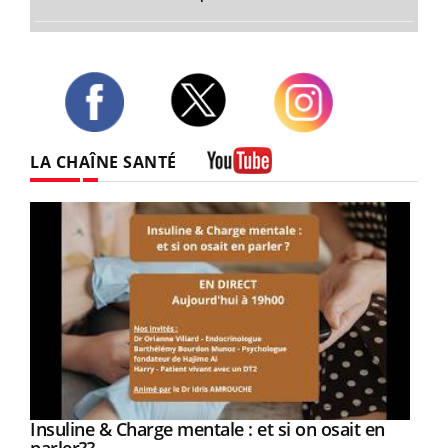
Twitter
Facebook
Instagram
LA CHAÎNE SANTÉ
Youtube
Youtube
Insuline & Charge mentale : et si on osait en
Youtube
Youtube