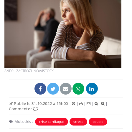
ANDRII ZASTROZHNOV/ISTOCK
Publié le 31.10.2022 à 15h00
|
|
|
|
|
Commenter
Mots clés :
crise cardiaque
stress
couple