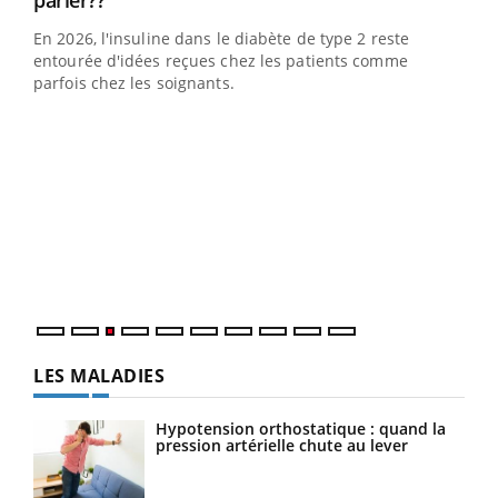
parler??
En 2026, l'insuline dans le diabète de type 2 reste
entourée d'idées reçues chez les patients comme
parfois chez les soignants.
Ecz
You
pour
L'ét
Vaca
Nos 
LES MALADIES
Hypotension orthostatique : quand la
pression artérielle chute au lever