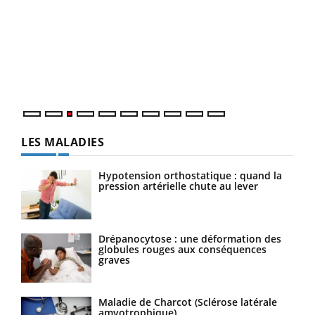
Ecz
You
pour
L'ét
Vaca
Nos 
LES MALADIES
Hypotension orthostatique : quand la
pression artérielle chute au lever
Drépanocytose : une déformation des
globules rouges aux conséquences
graves
Maladie de Charcot (Sclérose latérale
amyotrophique)