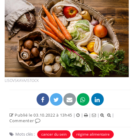
LISOVSKAYA/ISTOCK
Publié le 03.10.2022 à 13h45
|
|
|
|
|
Commenter
Mots clés :
cancer du sein
régime alimentaire