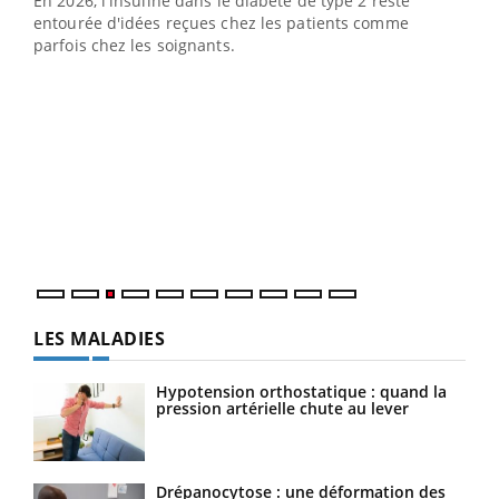
En 2026, l'insuline dans le diabète de type 2 reste
entourée d'idées reçues chez les patients comme
parfois chez les soignants.
Ecz
You
pour
L'ét
Vaca
Nos 
LES MALADIES
Hypotension orthostatique : quand la
pression artérielle chute au lever
Drépanocytose : une déformation des