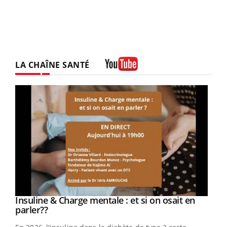
LA CHAÎNE SANTÉ
Youtube
Youtube
Insuline & Charge mentale : et si on osait en
Youtube
Youtube
parler??