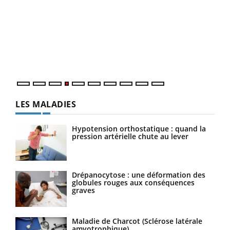
Youtube
Diabète & Ramadan 2026
Un 
Youtube
You
à l
Le Ramadan approche, et, pour de nombreuses
Un é
personnes atteintes de diabète, c'est une période de
mati
questions, de défis, mais ...
numé
LES MALADIES
Hypotension orthostatique : quand la
pression artérielle chute au lever
Drépanocytose : une déformation des
globules rouges aux conséquences
graves
Maladie de Charcot (Sclérose latérale
amyotrophique)