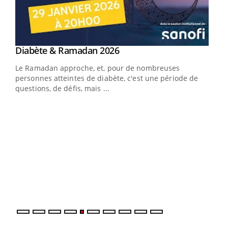
Youtube
Diabète & Ramadan 2026
Un « jumeau numérique » pour faciliter l’accès
Youtube
Youtube
Youtube
à la médecine préventive
Le Ramadan approche, et, pour de nombreuses
Un établissement lié à un groupe mutualiste innove en
personnes atteintes de diabète, c'est une période de
matière de bilan de santé : l'utilisation d'un « jumeau
questions, de défis, mais ...
numérique » permet ...
COU
You
Coup
vous
épis