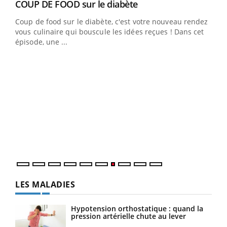
Youtube
cès
COUP DE FOOD sur le diabète
Youtube
Coup de food sur le diabète, c'est votre nouveau rendez-
 en
vous culinaire qui bouscule les idées reçues ! Dans cet
u
épisode, une ...
Qua
You
"Les
trav
DRH 
LES MALADIES
Hypotension orthostatique : quand la
pression artérielle chute au lever