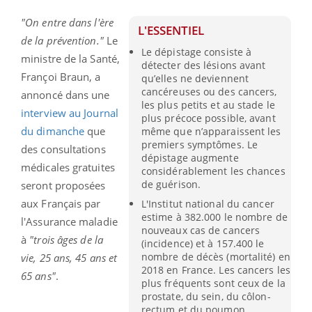
"On entre dans l'ère
L'ESSENTIEL
de la prévention."
Le
Le dépistage consiste à
ministre de la Santé,
détecter des lésions avant
Françoi Braun, a
qu’elles ne deviennent
cancéreuses ou des cancers,
annoncé dans une
les plus petits et au stade le
interview au Journal
plus précoce possible, avant
du dimanche
que
même que n’apparaissent les
premiers symptômes. Le
des consultations
dépistage augmente
médicales gratuites
considérablement les chances
de guérison.
seront proposées
aux Français par
L'Institut national du cancer
estime à 382.000 le nombre de
l'Assurance maladie
nouveaux cas de cancers
à
"trois âges de la
(incidence) et à 157.400 le
nombre de décès (mortalité) en
vie, 25 ans, 45 ans et
2018 en France. Les cancers les
65 ans"
.
plus fréquents sont ceux de la
prostate, du sein, du côlon-
rectum et du poumon.