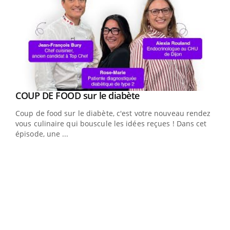
Youtube
cès
COUP DE FOOD sur le diabète
Youtube
Coup de food sur le diabète, c'est votre nouveau rendez-
 en
vous culinaire qui bouscule les idées reçues ! Dans cet
u
épisode, une ...
Qua
You
"Les
trav
DRH 