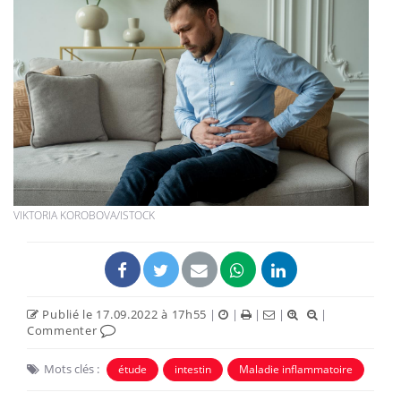
VIKTORIA KOROBOVA/ISTOCK
Publié le 17.09.2022 à 17h55
|
|
|
|
|
Commenter
Mots clés :
étude
intestin
Maladie inflammatoire