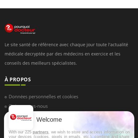
Le site santé de référence avec chaque jour toute l'actualité
médicale decryptée par des médecins en exercice et les
conseils des meilleurs spécialistes.
À PROPOS
Données personnelles et cookies
Qui sommes-nous
Conditions d'utilisation
Welcome
Plan du site
With our 225
partners
, we wish to store and access information on
Mentions Légales
your devices (cookies, pixels in emails, etc.), combine and share