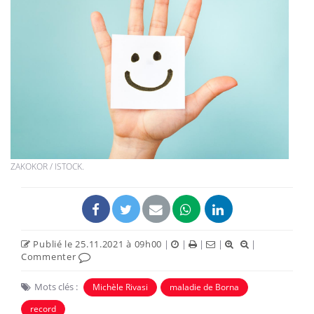
ZAKOKOR / ISTOCK.
Publié le 25.11.2021 à 09h00
|
|
|
|
|
Commenter
Mots clés :
Michèle Rivasi
maladie de Borna
record