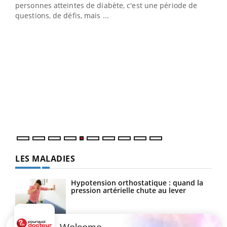
vie !
personnes atteintes de diabète, c'est une période de
…
questions, de défis, mais ...
Un 
You
à l
Un é
mati
numé
LES MALADIES
Hypotension orthostatique : quand la
pression artérielle chute au lever