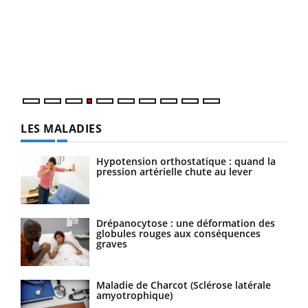
Le 
pers
ques
LES MALADIES
Hypotension orthostatique : quand la
pression artérielle chute au lever
Drépanocytose : une déformation des
globules rouges aux conséquences
graves
Maladie de Charcot (Sclérose latérale
amyotrophique)