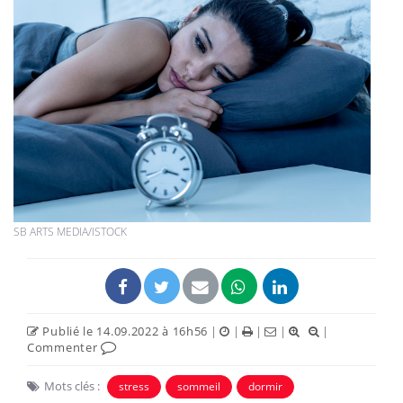
SB ARTS MEDIA/ISTOCK
Publié le 14.09.2022 à 16h56
|
|
|
|
|
Commenter
Mots clés :
stress
sommeil
dormir