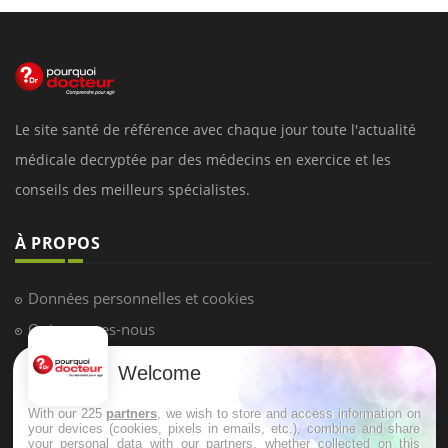
Le site santé de référence avec chaque jour toute l'actualité
médicale decryptée par des médecins en exercice et les
conseils des meilleurs spécialistes.
À PROPOS
Données personnelles et cookies
Qui sommes-nous
Conditions d'utilisation
Welcome
Plan du site
With our 225
partners
, we wish to store and access information on
Mentions Légales
your devices (cookies, pixels in emails, etc.), combine and share
your personal data with our partners, whether collected on this