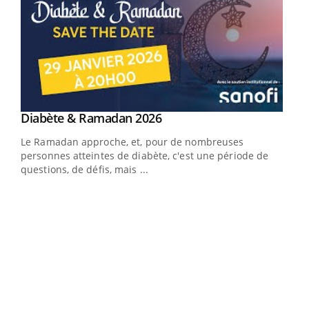
Youtube
Diabète & Ramadan 2026
Youtube
Le Ramadan approche, et, pour de nombreuses
vie !
personnes atteintes de diabète, c'est une période de
…
questions, de défis, mais ...
Un 
You
à l
Un é
mati
numé