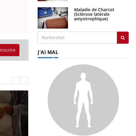
Maladie de Charcot
(Sclérose latérale
amyotrophique)
'inscrire
J'AI MAL