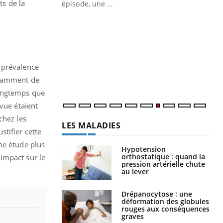
ts de la
ière de bilan de
épisode, une ...
« jumeau
Qu
You
êtr
"Le
qua
 prévalence
Doc
dir
isamment de
longtemps que
vue étaient
chez les
LES MALADIES
tifier cette
ne étude plus
Hypotension
orthostatique : quand la
impact sur le
pression artérielle chute
au lever
Drépanocytose : une
déformation des globules
rouges aux conséquences
graves