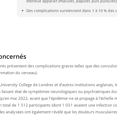
étendue apparaît (macules, papules puis pustules)
Des complications surviennent dans 1 à 10 % des c
concernés
ients présentent des complications graves telles que des convulsi
mmation du cerveau).
niversity College de Londres et d’autres institutions anglaises, 
s faisant état de symptômes neurologiques ou psychiatriques dus 
Youtube
bète & Ramadan 2026
Un « jumeau numériq
tube
Youtube
squ'en mai 2022, avant que l'épidémie ne se propage à l'échelle 
faciliter l’accès à la 
Ramadan approche, et, pour de
Youtube
préventive
 total de 1 512 participants (dont 1 031 avaient une infection c
breuses personnes atteintes de
des analysées ont également révélé que les douleurs musculaires,
Un établissement lié à u
ète, c'est une période de questions, de