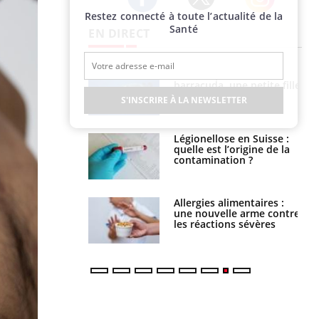
Restez connecté à toute l’actualité de la
Twitter
Facebook
Instagram
Santé
EN DIRECT
e et chaleur : ce
Mordue par un
la science
barracuda, une petite fille
secourue grâce à un
S'INSCRIRE À LA NEWSLETTER
réflexe essentiel
phone nuit-il à
Légionellose en Suisse :
tissage de la
quelle est l’origine de la
?
contamination ?
par une tique en
Allergies alimentaires :
, elle reste dans
une nouvelle arme contre
 pendant 42 jours
les réactions sévères