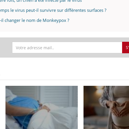
re fois, un chien a été infecté par le virus
mps le virus peut-il survivre sur différentes surfaces ?
ut-il changer le nom de Monkeypox ?
S
S