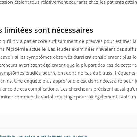
ression étaient tous relativement courants chez les patients attein
mutualiste innove en mat
s, mais ...
santé : l'utilisation d'un 
numérique » permet ...
 limitées sont nécessaires
 qu'il n'y a pas encore suffisamment de preuves pour estimer la
s l'épidémie actuelle. Les études examinées n'avaient pas suff
r savoir si les symptômes observés duraient sensiblement plus 
ercheurs avertissent également que la plupart des cas de cette re
s symptômes étudiés pourraient donc ne pas être aussi fréquents 
énins. Une enquête plus approfondie est donc nécessaire pour jus
alence de ces complications. Les chercheurs précisent aussi qu'u
rminer comment la variole du singe pourrait également avoir un 