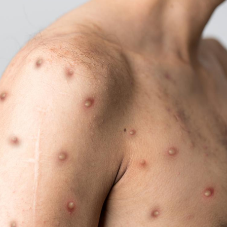
Fortes chaleurs :
Grossess
pourquoi le risque de
que dit 
noyade grimpe-t-il ?
Le Viagra pourrait-il
Le smart
freiner la propagation du
l'appren
cancer ?
lecture 
Pourquoi manger moins
Mordue 
de protéines pourrait
vacances
finalement être bénéfique
le coma