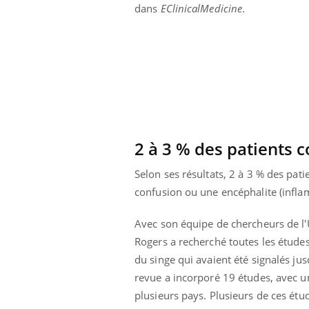
dans
EClinicalMedicine
.
2 à 3 % des patients 
Selon ses résultats, 2 à 3 % des pat
confusion ou une encéphalite (infla
Avec son équipe de chercheurs de l'U
Rogers a recherché toutes les étude
ale : et si on
Eczéma Chronique des Mains : se
Dia
Youtube
You
du singe qui avaient été signalés ju
ube
Youtube
préparer pour l’été !
Le 
revue a incorporé 19 études, avec un
 diabète de type 2
L'été arrive… et avec lui, un tout nouveau
nom
plusieurs pays. Plusieurs de ces étu
ues chez les
rythme de vie ! Vacances, plage, piscine,
diab