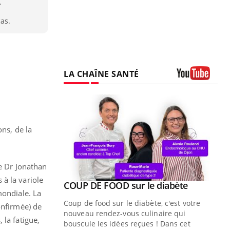
.
as.
LA CHAÎNE SANTÉ
Youtube
ons, de la
le Dr Jonathan
à la variole
Youtube
ue » pour
COUP DE FOOD sur le diabète
Youtube
mondiale. La
médecine
Coup de food sur le diabète, c'est votre
onfirmée) de
nouveau rendez-vous culinaire qui
 la fatigue,
n groupe
bouscule les idées reçues ! Dans cet