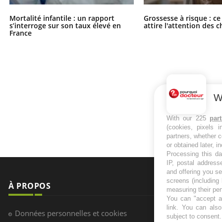
Mortalité infantile : un rapport
Grossesse à risque : ce
s’interroge sur son taux élevé en
attire l'attention des 
France
W
With our 225
par
(cookies, pixels 
partners, whether c
or obtained later, i
Processing this da
IP, postal address
and offering you s
screens (including
À PROPOS
NEWSLETT
measuring their pe
You can "accept al
link
. You can also 
Recevez toute
Données personnelles et cookies
subject to consent
infos santé