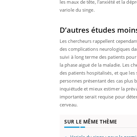
les maux de tête, l'anxiété et la dép
ez les soignants.
soleil, activités en plein air… Nos mains
défi
sont ...
variole du singe.
D’autres études moins
Les chercheurs rappellent cependant
des complications neurologiques dan
suivi à long terme des patients pou
la phase aiguë de la maladie. Les ch
des patients hospitalisés, et que le
personnes présentant des cas plus b
inquiétude et mieux estimer la prév
importante serait requise pour déte
cerveau.
SUR LE MÊME THÈME