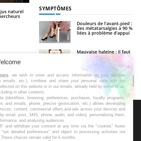
SYMPTÔMES
Comment oublier les écrans en
 jus naturel
vacances ?
chercheurs
Douleurs de l’avant-pied :
des métatarsalgies à 90 %
liées à problème d’appui
Mauvaise haleine : il faut
améliorer l’hygiène
bucco-dentaire
elcome
tners
, we wish to store and access information on your devices
in emails, etc.), combine and share your personal data with our
ollected on this website or in our emails, already held by some of us,
ncluding in other contexts.
ta (identifiers, browsing, preferences, purchases, loyalty programs,
es and emails, phone, precise geolocation, etc.) allows developing
ervices, content, commercial offers and ads across your devices and
 by email, post, SMS, phone, audio, and video), personalising them,
ER
rformance, and analysing audiences.
l" and withdraw your consent at any time via the "cookies" footer
"set detailed preferences" and object to processing activities not
s les semaines les meilleures
. These choices remain valid for 6 months.