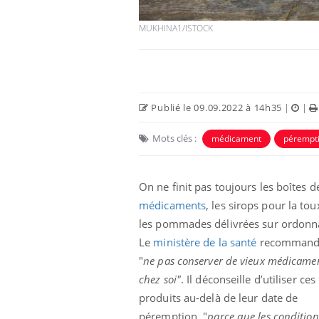
MUKHINA1/ISTOCK
Car
You
pré
Fati
mêm
Publié le 09.09.2022 à 14h35
|
|
care
...
Eczéma Chronique des Mains :
Youtube
Mots clés :
médicament
pérempt
Youtube
expliquer ma maladie
Il y a des sujets qui sont faciles à aborder...
On ne finit pas toujours les boîtes d
d'autres non ! D'un côté, poser des
questions sur la maladie d'un proche c'est
médicaments
, les sirops pour la to
montrer ...
les pommades délivrées sur ordonn
Le
ministère de la santé
recommand
"
ne pas conserver de vieux médicame
chez soi"
. Il déconseille d’utiliser ces
produits
au-delà de leur date de
péremption, "
parce que les condition