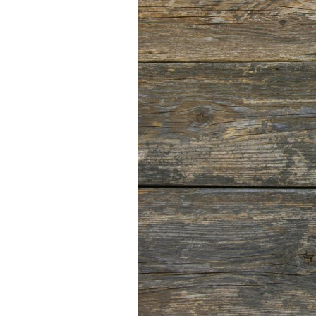
Les crises d’angoisse
peuvent-elles survenir
sans raison apparente ?
Fatigue en vacances :
normal ou signe d’une
maladie ?
Et si les caries pouvaient
bientôt disparaître sans
plombage ?