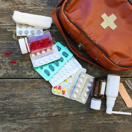
Éclipse solaire du 12 août
Bébés, j
: “Des verres adaptés,
quelle t
c'est indispensable pour
pharmac
la santé des yeux”
vacance
Les troubles du sommeil
Syndrom
modifient votre cerveau !
quels so
exercice
Mon enfant est-il trop
Comment
sensible ou simplement
pendant
très empathique ?