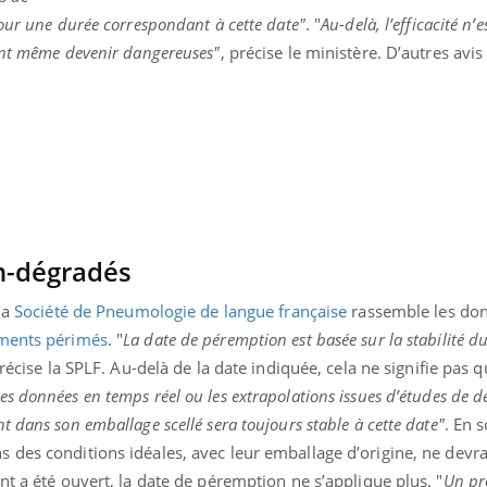
pour une durée correspondant à cette date"
. "
Au-delà, l’efficacité n’e
ent même devenir dangereuses"
, précise le ministère. D’autres avis
n-dégradés
la
Société de Pneumologie de langue française
rassemble les do
ments périmés
. "
La date de péremption est basée sur la stabilité 
précise la SPLF. Au-delà de la date indiquée, cela ne signifie pas q
les données en temps réel ou les extrapolations issues d’études de 
 dans son emballage scellé sera toujours stable à cette date"
. En 
s des conditions idéales, avec leur emballage d’origine, ne devra
nt a été ouvert, la date de péremption ne s’applique plus. "
Un pr