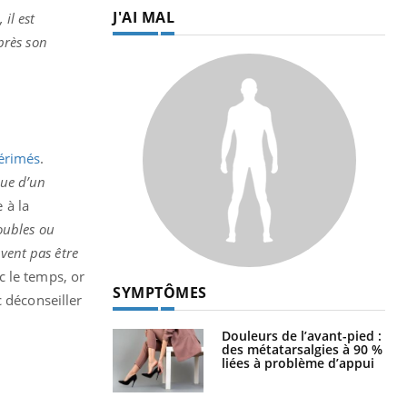
J'AI MAL
il est
près son
érimés
.
que d’un
 à la
oubles ou
vent pas être
c le temps, or
SYMPTÔMES
c déconseiller
Douleurs de l’avant-pied :
des métatarsalgies à 90 %
liées à problème d’appui