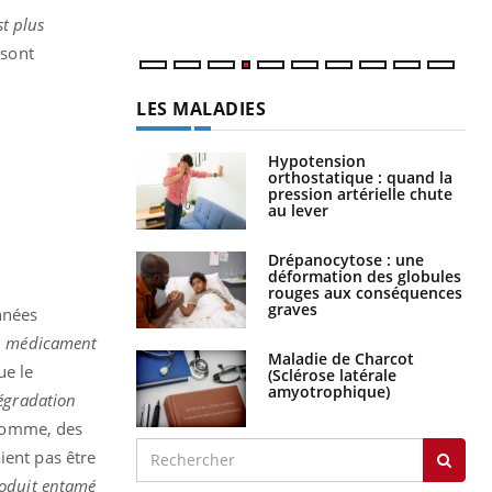
st plus
 sont
LES MALADIES
Hypotension
orthostatique : quand la
pression artérielle chute
au lever
Drépanocytose : une
déformation des globules
rouges aux conséquences
graves
nnées
du médicament
Maladie de Charcot
ue le
(Sclérose latérale
amyotrophique)
dégradation
somme, des
ient pas être
oduit entamé