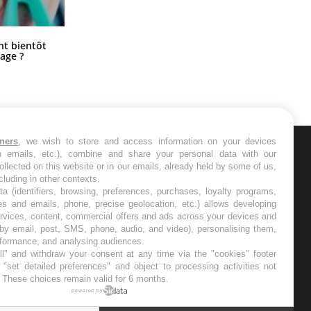
Éclipse solaire du 12 août : “Des
ent bientôt
verres adaptés, c'est indispensable
age ?
pour la santé des yeux”
tners
, we wish to store and access information on your devices
in emails, etc.), combine and share your personal data with our
ER
ollected on this website or in our emails, already held by some of us,
ncluding in other contexts.
ta (identifiers, browsing, preferences, purchases, loyalty programs,
s les semaines les meilleures
es and emails, phone, precise geolocation, etc.) allows developing
ervices, content, commercial offers and ads across your devices and
 by email, post, SMS, phone, audio, and video), personalising them,
rformance, and analysing audiences.
l" and withdraw your consent at any time via the "cookies" footer
"set detailed preferences" and object to processing activities not
. These choices remain valid for 6 months.
RE
powered by