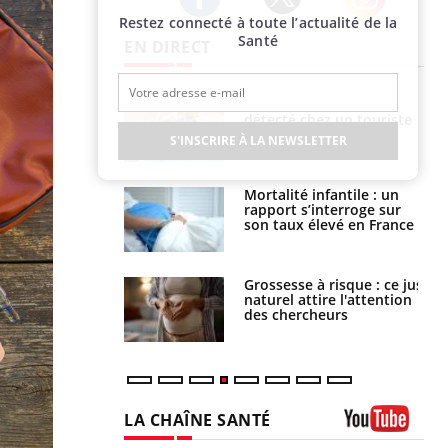
Restez connecté à toute l’actualité de la
Twitter
Facebook
Instagram
Santé
EN DIRECT
eunes enfants :
Hantavirus : un cas
rousse à
détecté chez un touriste
ie pour les
en France
S'INSCRIRE À LA NEWSLETTER
s ?
e métabolique :
Mortalité infantile : un
nt les meilleurs
rapport s’interroge sur
s physiques ?
son taux élevé en France
 éviter une otite
Grossesse à risque : ce jus
 les vacances ?
naturel attire l'attention
des chercheurs
LA CHAÎNE SANTÉ
Youtube