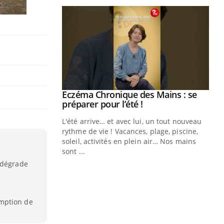
ale : et si on
Eczéma Chronique des Mains : se
Youtube
ube
Youtube
préparer pour l’été !
e diabète de type 2
L'été arrive… et avec lui, un tout nouveau
çues chez les
rythme de vie ! Vacances, plage, piscine,
ez les soignants.
soleil, activités en plein air… Nos mains
sont ...
Di
You
 dégrade
Le 
nom
dia
mption de
défi