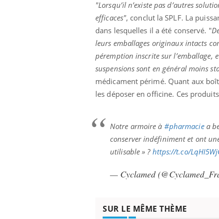
"Lorsqu’il n’existe pas d’autres solu
efficaces"
, conclut la SPLF. La puis
dans lesquelles il a été conservé. "
De
leurs emballages originaux intacts co
péremption inscrite sur l’emballage, 
suspensions sont en général moins st
médicament périmé. Quant aux boîte
les déposer en officine. Ces produits
Notre armoire à
#pharmacie
a be
conserver indéfiniment et ont un
utilisable » ?
https://t.co/LqHI5W
— Cyclamed (@Cyclamed_Fr
SUR LE MÊME THÈME