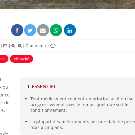
ence en fer : comprendre pour
tube
Youtube
venir
gue, irritabilité, brouillard mental ou
e alopécie… Les symptômes de la
|
|
|
Commenter
nce en fer sont multiples ce qui la rend
Insuline & Charge ment
Youtube
ion
efficacité
Yout
osait en parler??
En 2026, l'insuline dans l
e
reste entourée d'idées re
patients comme parfois ch
L'ESSENTIEL
ux ou
ance.
Tout médicament contient un principe actif qui se
e de
progressivement avec le temps, quel que soit le
nts
conditionnement.
La plupart des médicaments ont une date de pére
trois à cinq ans.
s de