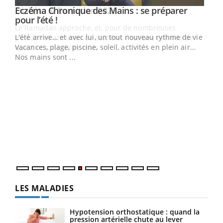
Youtube
Diabète & Ramadan 2026
Youtube
Le Ramadan approche, et, pour de nombreuses
vie !
personnes atteintes de diabète, c'est une période de
…
questions, de défis, mais ...
Un 
You
à l
Un é
mati
numé
LES MALADIES
Hypotension orthostatique : quand la
pression artérielle chute au lever