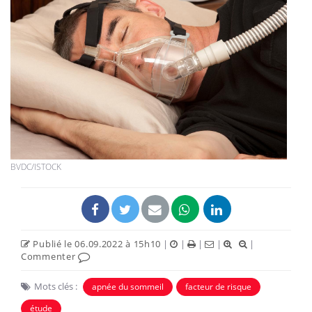
BVDC/ISTOCK
Publié le 06.09.2022 à 15h10
|
|
|
|
|
Commenter
Mots clés :
apnée du sommeil
facteur de risque
étude