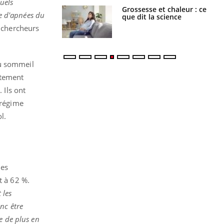
uels
Grossesse et chaleur : ce
Mordue par un
me d'apnées du
que dit la science
barracuda, une petite fille
secourue grâce à un
 chercheurs
réflexe essentiel
du sommeil
itement
 Ils ont
 régime
l.
des
t à 62 %.
 les
nc être
e de plus en