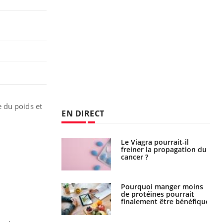
 du poids et
EN DIRECT
Le Viagra pourrait-il
Le smartphone nuit-il à
freiner la propagation du
l'apprentissage de la
cancer ?
lecture ?
Pourquoi manger moins
Mordue par une tique en
de protéines pourrait
vacances, elle reste dans
finalement être bénéfique
le coma pendant 42 jours