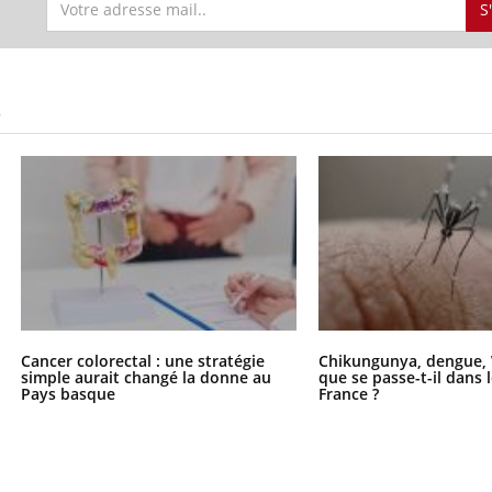
S
uline & Charge mentale : et si on
tube
S
Youtube
it en parler??
026, l'insuline dans le diabète de type 2
e entourée d'idées reçues chez les
ients comme parfois chez les soignants.
Cancer colorectal : une stratégie
Chikungunya, dengue, 
simple aurait changé la donne au
que se passe-t-il dans 
Pays basque
France ?