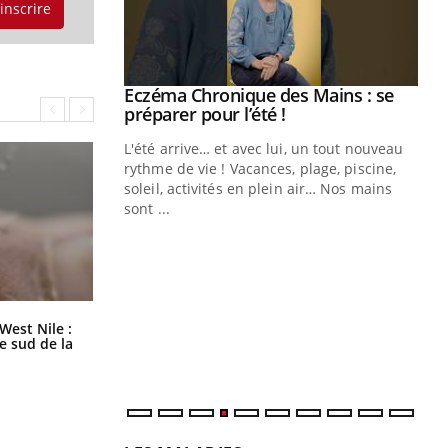
'inscrire
Eczéma Chronique des Mains : se
Youtube
Youtube
préparer pour l’été !
L'été arrive… et avec lui, un tout nouveau
rythme de vie ! Vacances, plage, piscine,
soleil, activités en plein air… Nos mains
sont ...
Youtube
Diabète & Ramadan 2026
Un
Youtube
You
fac
pr
Un 
mut
Les médicaments GLP-1 protègent-
West Nile :
ils aussi les os ?
san
le sud de la
num