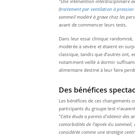
"Une intervention interdisciplinaire a
unya, dengue,
La sieste empêche-t-elle
(
traitement par ventilation à pression
e : que se passe-
de dormir la nuit ?
 le sud de la
sommeil modéré à grave chez les perso
avant de commencer leurs tests.
Dans leur essai clinique randomisé,
modérée à sévère et étaient en surp
classique, tandis que d’autres ont, e
notamment veillé à dormir suffisamme
alimentaire destiné à leur faire perd
Des bénéfices spectac
Les bénéfices de ces changements on
participants du groupe test n’avaien
"Cette étude a permis d'obtenir des amé
comorbidités de l’apnée du sommeil, a
considérée comme une stratégie centra