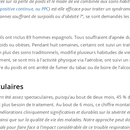
xée sur la perte de poids et le mode de vie combinée aux soins habit
Fortes chaleurs :
 positive continue, ou PPC
) est-elle efficace pour traiter un syndro
pourquoi le risque de
noyade grimpe-t-il ?
nnes souffrant de surpoids ou d'obésité ?",
se sont demandés les
 ils ont inclus 89 hommes espagnols. Tous souffraient d’apnée 
oids ou obèses. Pendant huit semaines, certains ont suivi un tra
n plus des soins traditionnels, modifié plusieurs habitudes de vie.
nt, se sont mis à l’activité physique via l’aérobie, ont suivi un
re du poids et ont arrêté de fumer du tabac ou de boire de l’alcoo
ulaires
t été assez spectaculaires, puisqu’au bout de deux mois, 45 % 
t plus besoin de traitement. Au bout de 6 mois, ce chiffre montai
liorations cliniquement significatives et durables sur la sévérité et
insi que sur la qualité de vie des malades. Notre approche peut do
le pour faire face à l'impact considérable de ce trouble respiratoir