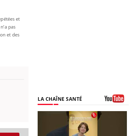
pétées et
 n’a pas
ion et des
LA CHAÎNE SANTÉ
Youtube