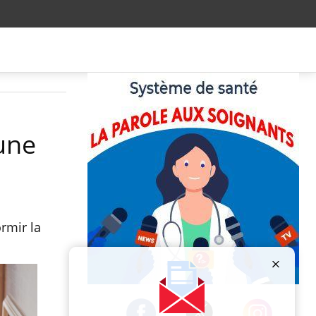
une
rmir la
Publicité