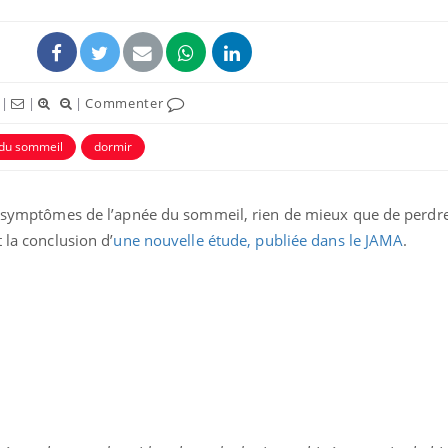
|
|
|
Commenter
du sommeil
dormir
es symptômes de l’apnée du sommeil, rien de mieux que de perdre
 la conclusion d’
une nouvelle étude, publiée dans le JAMA
.
VIH : la fin du comprimé
tous les jours se profile-t-
elle enfin ?
Pourquoi votre ventre
gâche-t-il les premiers
jours de vos vacances ?