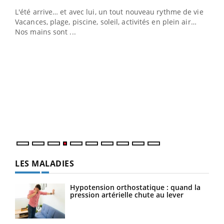
L'été arrive… et avec lui, un tout nouveau rythme de vie !
Vacances, plage, piscine, soleil, activités en plein air…
Nos mains sont ...
Dia
You
Le 
pers
ques
LES MALADIES
Hypotension orthostatique : quand la
pression artérielle chute au lever