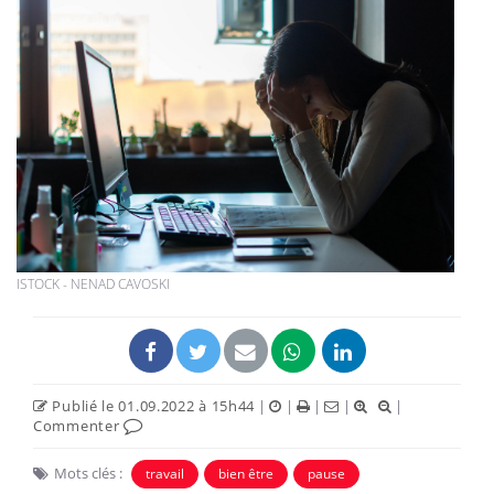
ISTOCK - NENAD CAVOSKI
Publié le 01.09.2022 à 15h44
|
|
|
|
|
Commenter
Mots clés :
travail
bien être
pause