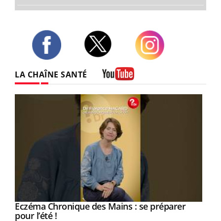
Twitter
Facebook
Instagram
LA CHAÎNE SANTÉ
Youtube
Eczéma Chronique des Mains : se préparer
Youtube
Youtube
pour l’été !