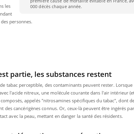
première cause de mortalité évitable en France, av
ns les
000 décès chaque année.
endant
é des personnes.
t partie, les substances restent
e tabac perceptible, des contaminants peuvent rester.
Lorsque 
vec l'acide nitreux, une molécule courante dans l'air intérieur (et
ois composés, appelés "nitrosamines spécifiques du tabac", dont 
nt des cancérigènes connus.
Or, ceux-là peuvent être ingérés par
ntact avec la peau, mettant en danger la santé des résidents.