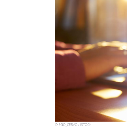
Cancer colorectal : une
stratégie simple aurait
changé la donne au Pays
basque
Chikungunya, dengue,
West Nile : que se passe-
t-il dans le sud de la
France ?
Les médicaments GLP-1
protègent-ils aussi les os
?
DIEGO_CERVO / ISTOCK