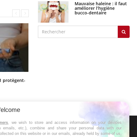
Mauvaise haleine : il faut
améliorer l’hygiène
bucco-dentaire
Cytomégalovirus : ce qui change
1 protègent-
dans la prise en charge des femmes
enceintes
elcome
tners
, we wish to store and access information on your devices
in emails, etc.), combine and share your personal data with our
ER
ollected on this website or in our emails, already held by some of us,