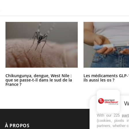
S
Chikungunya, dengue, West Nile :
Les médicaments GLP-
que se passe-t-il dans le sud de la
ils aussi les os ?
France ?
W
With our 225
par
(cookies, pixels 
À PROPOS
NEWSLETT
partners, whether c