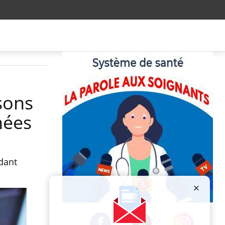
sons
nées
dant
Publicité