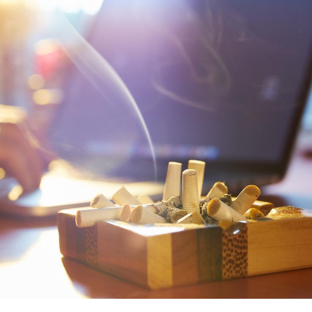
Cytomégalovirus : ce qui
Pourquo
change dans la prise en
gâche-t-
charge des femmes
jours de
enceintes
La sieste empêche-t-elle
Fortes c
de dormir la nuit ?
pourquo
noyade g
VIH : la fin du comprimé
Le Viagr
tous les jours se profile-t-
freiner 
elle enfin ?
cancer ?