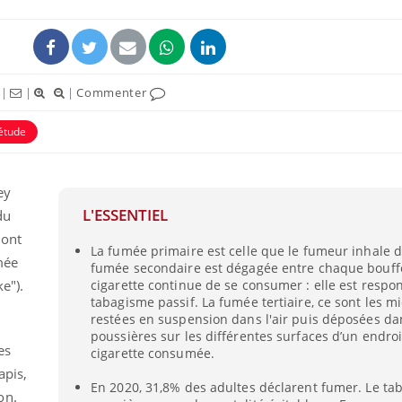
|
|
|
Commenter
étude
ence en fer : comprendre pour
Insuline & Charge ment
tube
Youtube
Youtube
Yout
venir
osait en parler??
ey
L'ESSENTIEL
du
gue, irritabilité, brouillard mental ou
En 2026, l'insuline dans l
e alopécie… Les symptômes de la
reste entourée d'idées re
 ont
La fumée primaire est celle que le fumeur inhale 
nce en fer sont multiples ce qui la rend
patients comme parfois ch
mée
fumée secondaire est dégagée entre chaque bouff
ke"
).
cigarette continue de se consumer : elle est respo
tabagisme passif. La fumée tertiaire, ce sont les m
restées en suspension dans l'air puis déposées da
poussières sur les différentes surfaces d’un endroi
es
cigarette consumée.
apis,
En 2020, 31,8% des adultes déclarent fumer. Le ta
on.