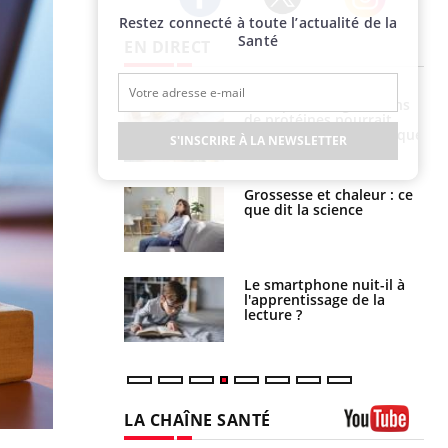
Restez connecté à toute l’actualité de la
Twitter
Facebook
Instagram
Santé
EN DIRECT
i votre ventre
Pourquoi manger moins
il les premiers
de protéines pourrait
 vos vacances ?
finalement être bénéfique
S'INSCRIRE À LA NEWSLETTER
haleurs :
Grossesse et chaleur : ce
i le risque de
que dit la science
rimpe-t-il ?
a pourrait-il
Le smartphone nuit-il à
la propagation du
l'apprentissage de la
lecture ?
LA CHAÎNE SANTÉ
Youtube