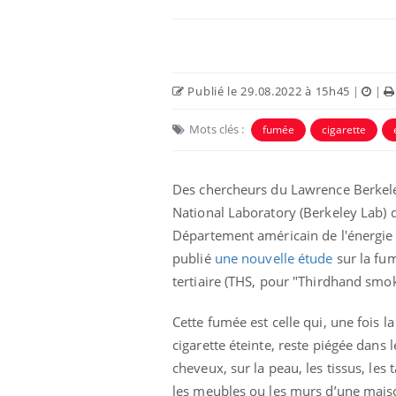
Publié le 29.08.2022 à 15h45
|
|
Mots clés :
fumée
cigarette
Eczéma Chronique des Mains :
Car
Youtube
You
Youtube
expliquer ma maladie
pré
Des chercheurs du Lawrence Berkel
National Laboratory (Berkeley Lab) 
Il y a des sujets qui sont faciles à aborder...
Fati
d'autres non ! D'un côté, poser des
mêm
Département américain de l'énergie
questions sur la maladie d'un proche c'est
care
publié
une nouvelle étude
sur la fu
montrer ...
...
tertiaire (THS, pour "
Thirdhand smo
Cette fumée est celle qui, une fois la
cigarette éteinte, reste piégée dans l
cheveux, sur la peau, les tissus, les t
les meubles ou les murs d’une mais