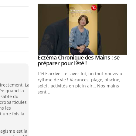
ale : et si on
Eczéma Chronique des Mains : se
Youtube
ube
Youtube
préparer pour l’été !
e diabète de type 2
L'été arrive… et avec lui, un tout nouveau
çues chez les
rythme de vie ! Vacances, plage, piscine,
directement. La
ez les soignants.
soleil, activités en plein air… Nos mains
ée quand la
sont ...
nsable du
Di
You
icroparticules
Le 
ns les
t une fois la
nom
dia
défi
bagisme est la