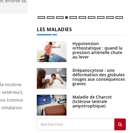
ec environ 66
LES MALADIES
Hypotension
orthostatique : quand la
pression artérielle chute
au lever
Drépanocytose : une
déformation des globules
rouges aux conséquences
graves
la nicotine
 extérieur),
Maladie de Charcot
deux (connus
(Sclérose latérale
amyotrophique)
 inhalation