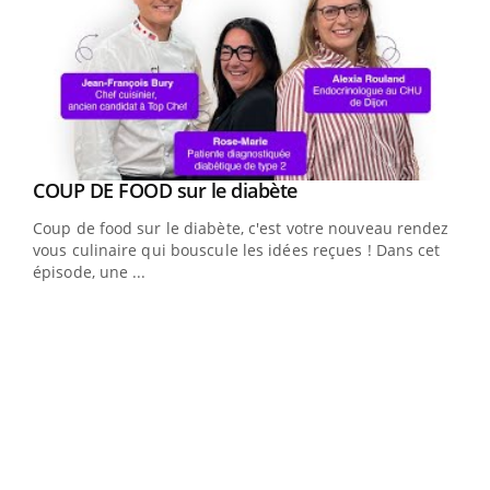
Youtube
cès
COUP DE FOOD sur le diabète
Youtube
Coup de food sur le diabète, c'est votre nouveau rendez-
 en
vous culinaire qui bouscule les idées reçues ! Dans cet
u
épisode, une ...
Qua
You
"Les
trav
DRH 