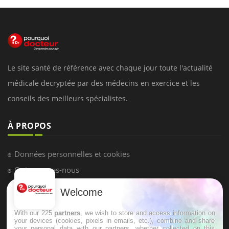
Le site santé de référence avec chaque jour toute l'actualité
médicale decryptée par des médecins en exercice et les
conseils des meilleurs spécialistes.
À PROPOS
Données personnelles et cookies
Qui sommes-nous
Conditions d'utilisation
Welcome
Plan du site
With our 225
partners
, we wish to store and access information on
Mentions Légales
your devices (cookies, pixels in emails, etc.), combine and share
your personal data with our partners, whether collected on this