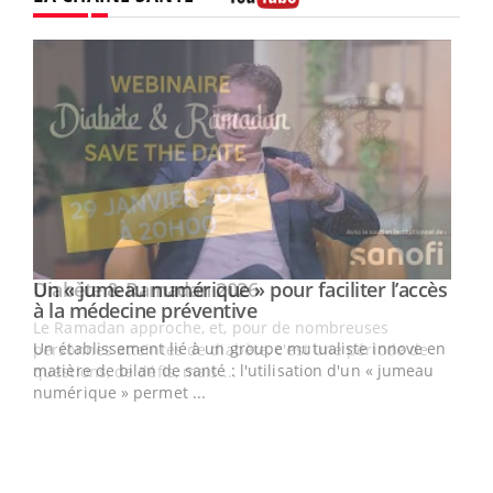
Youtube
Un « jumeau numérique » pour faciliter l’accès
Youtube
Youtube
à la médecine préventive
Un établissement lié à un groupe mutualiste innove en
e
matière de bilan de santé : l'utilisation d'un « jumeau
numérique » permet ...
COU
You