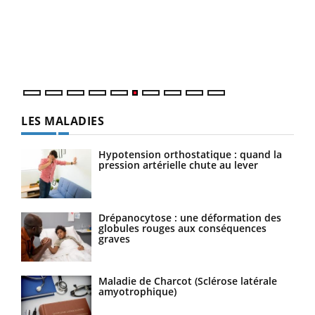
Coup
vous
épis
LES MALADIES
Hypotension orthostatique : quand la
pression artérielle chute au lever
Drépanocytose : une déformation des
globules rouges aux conséquences
graves
Maladie de Charcot (Sclérose latérale
amyotrophique)