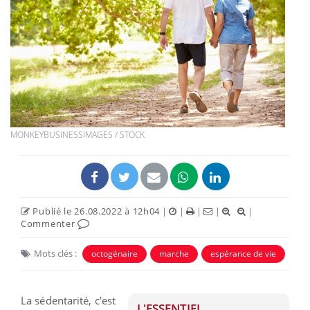
MONKEYBUSINESSIMAGES / STOCK
Publié le 26.08.2022 à 12h04
|
|
|
|
|
Commenter
Mots clés :
octogénaire
marche
espérance de vie
La sédentarité, c'est
L'ESSENTIEL