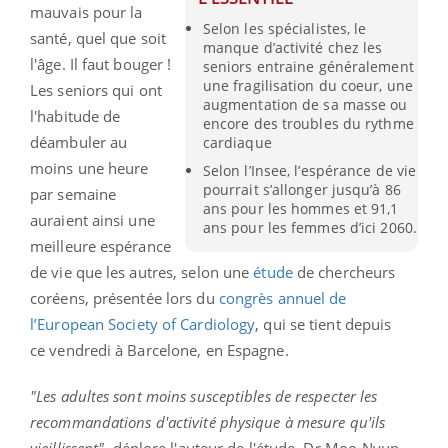
mauvais pour la
Selon les spécialistes, le
santé, quel que soit
manque d’activité chez les
l'âge. Il faut bouger !
seniors entraine généralement
une fragilisation du coeur, une
Les seniors qui ont
augmentation de sa masse ou
l'habitude de
encore des troubles du rythme
déambuler au
cardiaque
moins une heure
Selon l’Insee, l’espérance de vie
pourrait s’allonger jusqu’à 86
par semaine
ans pour les hommes et 91,1
auraient ainsi une
ans pour les femmes d’ici 2060.
meilleure espérance
de vie que les autres, selon une
étude
de chercheurs
coréens, présentée lors du
congrès annuel de
l’European Society of Cardiology
, qui se tient depuis
ce vendredi à Barcelone, en Espagne.
"Les adultes sont moins susceptibles de respecter les
recommandations d'activité physique à mesure qu'ils
vieillissent"
, déplore l'auteur de l'étude, Dr Moo-Nyun