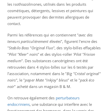
les isothiazolinones, utilisés dans les produits
cosmétiques, détergents, lessives et peintures qui
peuvent provoquer des dermites allergiques de
contact.
Parmi les références qui en contiennent "
avec des
teneurs particulièrement élevées
", figurent l’encre des
"
Stabilo Boss "Original Fluo"
, des stylo-billes effaçables
"
Pilot "Kleer" noirs
" et des stylos-roller '
Pilot "Frixion
medium
". Des substances cancérigènes ont été
retrouvées dans 4 stylos-billes sur les 6 testés par
l’association, notamment dans le "
Big "Cristal original"
noirs
", le "
paper Mate "Inkjoy" bleus
" et le "
pack éco
noir
" acheté dans un magasin B & M.
On retrouve également des
perturbateurs
endocriniens
, une substance qui interfère avec le
fonctionnement des hormones, dans le vernis des