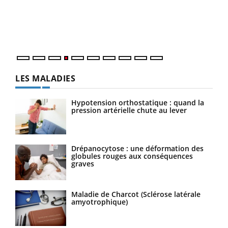
Le 
pers
ques
LES MALADIES
Hypotension orthostatique : quand la
pression artérielle chute au lever
Drépanocytose : une déformation des
globules rouges aux conséquences
graves
Maladie de Charcot (Sclérose latérale
amyotrophique)