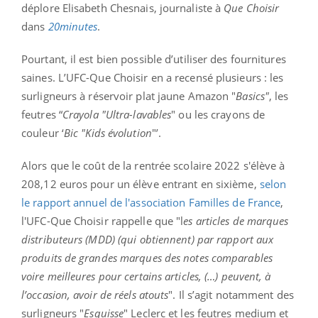
déplore Elisabeth Chesnais, journaliste à
Que Choisir
dans
20minutes
.
Pourtant, il est bien possible d’utiliser des fournitures
saines. L’UFC-Que Choisir en a recensé plusieurs : les
surligneurs à réservoir plat jaune Amazon "
Basics"
, les
feutres “
Crayola "Ultra-lavables
" ou les crayons de
couleur ‘
Bic "Kids évolution
"’.
Alors que le coût de la rentrée scolaire 2022 s'élève à
208,12 euros pour un élève entrant en sixième,
selon
le rapport annuel de l'association Familles de France
,
l'UFC-Que Choisir rappelle que "l
es articles de marques
distributeurs (MDD) (qui obtiennent) par rapport aux
produits de grandes marques des notes comparables
voire meilleures pour certains articles, (…) peuvent, à
l’occasion, avoir de réels atouts
". Il s’agit notamment des
surligneurs "
Esquisse
" Leclerc et les feutres medium et