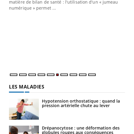
matière de bilan de santé : l'utilisation d'un « jumeau
numérique » permet ...
COU
You
Coup
vous
épis
LES MALADIES
Hypotension orthostatique : quand la
pression artérielle chute au lever
Drépanocytose : une déformation des
globules rouges aux conséquences