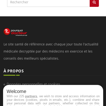
Le site santé de référence avec chaque jour toute l'actualité
médicale decryptée par des médecins en exercice et les
conseils des meilleurs spécialistes.
À PROPOS
Données personnelles et cookies
Welcome
Qui sommes-nous
With our 225
partners
, we wish to store and access information on
Conditions d'utilisation
your devices (cookies, pixels in emails, etc.), combine and share
your personal data with our partners, whether collected on this
Plan du site