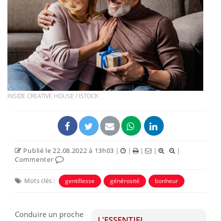
INSIDE CREATIVE HOUSE / ISTOCK
Publié le 22.08.2022 à 13h03
|
|
|
|
|
Commenter
Mots clés :
gentillesse
générosité
bonheur
Conduire un proche
L'ESSENTIEL