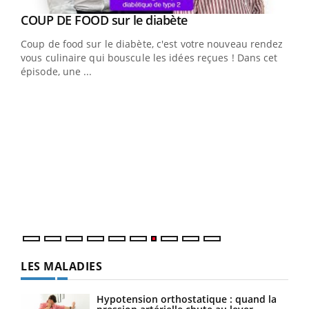
Youtube
cès
COUP DE FOOD sur le diabète
Youtube
Coup de food sur le diabète, c'est votre nouveau rendez-
 en
vous culinaire qui bouscule les idées reçues ! Dans cet
u
épisode, une ...
Qua
You
"Les
trav
DRH 
LES MALADIES
Hypotension orthostatique : quand la