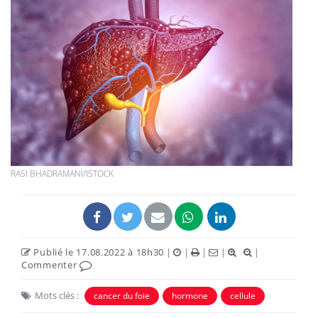
RASI BHADRAMANI/ISTOCK
Publié le 17.08.2022 à 18h30
|
|
|
|
|
Commenter
Mots clés :
cancer du foie
hormone
cellule