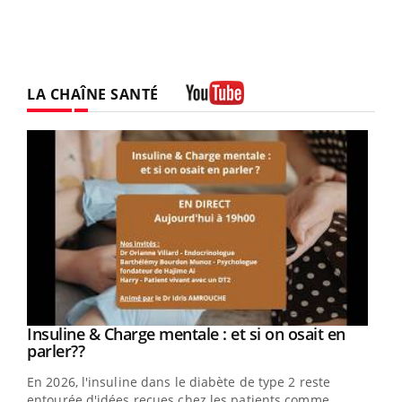
LA CHAÎNE SANTÉ
Youtube
Youtube
Insuline & Charge mentale : et si on osait en
Youtube
Youtube
parler??
En 2026, l'insuline dans le diabète de type 2 reste
entourée d'idées reçues chez les patients comme