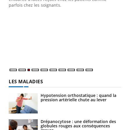
parfois chez les soignants.
Ecz
You
pour
L'ét
Vaca
Nos 
LES MALADIES
Hypotension orthostatique : quand la
pression artérielle chute au lever
Drépanocytose : une déformation des
globules rouges aux conséquences