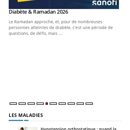
Youtube
Diabète & Ramadan 2026
Youtube
Le Ramadan approche, et, pour de nombreuses
vie !
personnes atteintes de diabète, c'est une période de
…
questions, de défis, mais ...
Un 
You
à l
Un é
mati
numé
LES MALADIES
Hypotension orthostatique : quand la