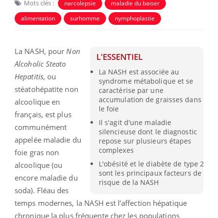
Mots clés :
narcolepsie
maladie du baiser
alimentation
surhomme
nymphoplastie
La NASH, pour
Non
L'ESSENTIEL
Alcoholic Steato
La NASH est associée au
Hepatitis
, ou
syndrome métabolique et se
stéatohépatite non
caractérise par une
accumulation de graisses dans
alcoolique en
le foie
français, est plus
Il s'agit d'une maladie
communément
silencieuse dont le diagnostic
appelée
maladie du
repose sur plusieurs étapes
complexes
foie gras non
L'obésité et le diabète de type 2
alcoolique (ou
sont les principaux facteurs de
encore maladie du
risque de la NASH
soda). Fléau des
temps modernes, la NASH
est l’affection hépatique
chronique la plus fréquente chez les populations