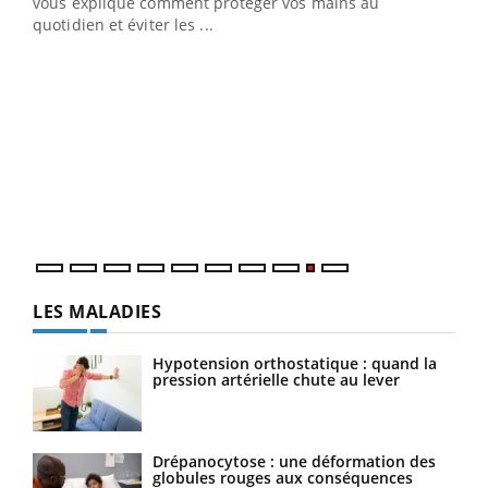
vous explique comment protéger vos mains au
quotidien et éviter les ...
Ecz
You
(2/3
Une 
une 
une i
LES MALADIES
Hypotension orthostatique : quand la
pression artérielle chute au lever
Drépanocytose : une déformation des
globules rouges aux conséquences