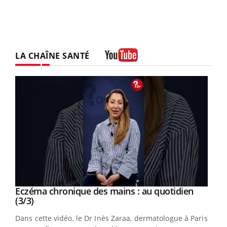
LA CHAÎNE SANTÉ
Youtube
Youtube
al
Eczéma chronique des mains : au quotidien
Youtube
Youtube
(3/3)
au
Dans cette vidéo, le Dr Inès Zaraa, dermatologue à Paris,
,