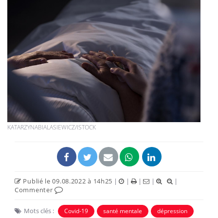
KATARZYNABIALASIEWICZ/ISTOCK
Publié le 09.08.2022 à 14h25
|
|
|
|
|
Commenter
Mots clés :
Covid-19
santé mentale
dépression