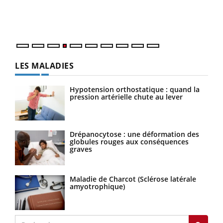
mati
questions, de défis, mais ...
numé
LES MALADIES
Hypotension orthostatique : quand la
pression artérielle chute au lever
Drépanocytose : une déformation des
globules rouges aux conséquences
graves
Maladie de Charcot (Sclérose latérale
amyotrophique)