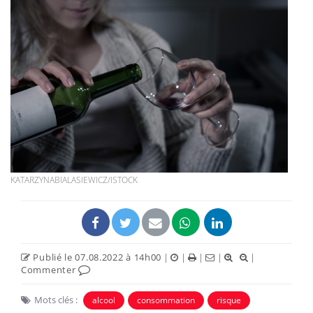
KATARZYNABIALASIEWICZ/ISTOCK
Publié le 07.08.2022 à 14h00
|
|
|
|
|
Commenter
Mots clés :
alcool
consommation
risque