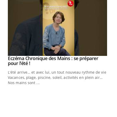
Eczéma Chronique des Mains : se préparer
Youtube
Youtube
pour l’été !
L'été arrive… et avec lui, un tout nouveau rythme de vie !
Vacances, plage, piscine, soleil, activités en plein air…
Nos mains sont ...
Youtube
Diabète & Ramadan 2026
Un 
Youtube
You
à l
Le Ramadan approche, et, pour de nombreuses
Un é
personnes atteintes de diabète, c'est une période de