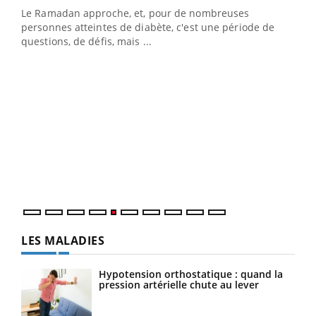
Le Ramadan approche, et, pour de nombreuses
vie !
personnes atteintes de diabète, c'est une période de
…
questions, de défis, mais ...
Un 
You
à l
Un é
mati
numé
LES MALADIES
Hypotension orthostatique : quand la
pression artérielle chute au lever