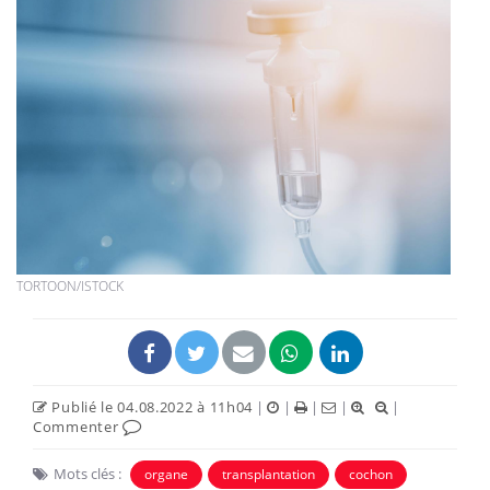
TORTOON/ISTOCK
Publié le 04.08.2022 à 11h04
|
|
|
|
|
Commenter
Mots clés :
organe
transplantation
cochon