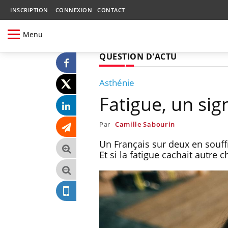
INSCRIPTION
CONNEXION
CONTACT
Menu
QUESTION D'ACTU
Asthénie
Fatigue, un sign
Par
Camille Sabourin
Un Français sur deux en souf
Et si la fatigue cachait autre c