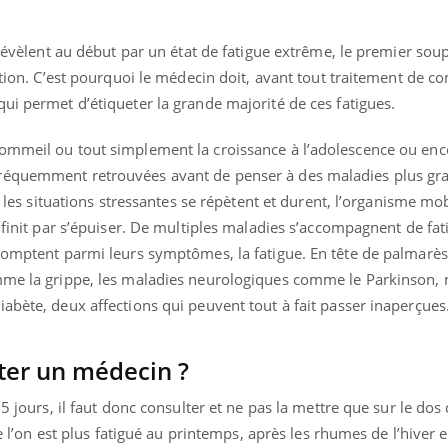
e révèlent au début par un état de fatigue extrême, le premier so
ection. C’est pourquoi le médecin doit, avant tout traitement de c
ui permet d’étiqueter la grande majorité de ces fatigues.
ommeil ou tout simplement la croissance à l’adolescence ou enc
réquemment retrouvées avant de penser à des maladies plus grav
si les situations stressantes se répètent et durent, l’organisme mo
 finit par s’épuiser. De multiples maladies s’accompagnent de fati
comptent parmi leurs symptômes, la fatigue. En tête de palmarès,
mme la grippe, les maladies neurologiques comme le Parkinson, m
abète, deux affections qui peuvent tout à fait passer inaperçues
ter un médecin ?
15 jours, il faut donc consulter et ne pas la mettre que sur le dos
ue l’on est plus fatigué au printemps, après les rhumes de l’hiver e