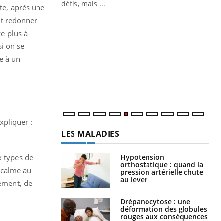
rte, après une
it redonner
Un « jumeau numérique » pour
CO
Youtube
You
faciliter l’accès à la médecine
ve plus à
Youtube
Cou
préventive
si on se
nou
Un établissement lié à un groupe
ée à un
bou
mutualiste innove en matière de bilan de
épi
santé : l'utilisation d'un « jumeau
numérique » permet ...
xpliquer :
LES MALADIES
Hypotension
x types de
orthostatique : quand la
e calme au
pression artérielle chute
au lever
sement, de
Drépanocytose : une
déformation des globules
rouges aux conséquences