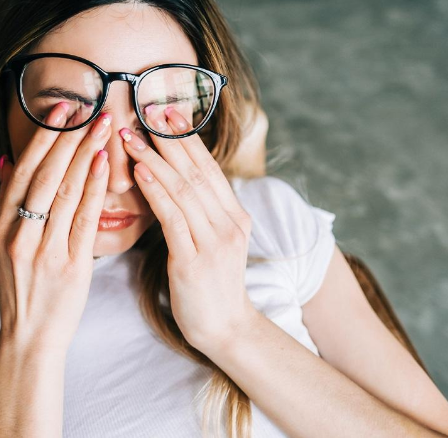
VIH : la fin du comprimé
Le Viagr
tous les jours se profile-t-
freiner 
elle enfin ?
cancer ?
Pourquoi votre ventre
Pourquo
gâche-t-il les premiers
de prot
jours de vos vacances ?
finalem
Fortes chaleurs :
Grossess
pourquoi le risque de
que dit 
noyade grimpe-t-il ?