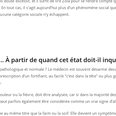
s doute excessif, et il suffit de lire Zola pour se rendre compte q
. En tout cas, il s’agit aujourd’hui plus d’un phénomène social qu
ucune catégorie sociale n’y échappent.
… À partir de quand cet état doit-il inqu
ue pathologique et normale ? Le médecin est souvent désarmé deva
rescription d’un fortifiant, au facile "c’est dans la tête" ou plus g
.
éma Chronique des Mains : se
Diabète & Ramadan 
tube
Youtube
uleur ou la fièvre, doit être analysée, car si dans la majorité des 
Youtube
parer pour l’été !
e peut parfois également être considérée comme un vrai signe d’al
Le Ramadan approche, et,
é arrive… et avec lui, un tout nouveau
nombreuses personnes at
me de vie ! Vacances, plage, piscine,
diabète, c'est une périod
vie au même titre que la faim ou la soif. Elle devient un symptôme