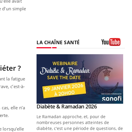
u’elle avait
e d’un simple
LA CHAÎNE SANTÉ
Youtube
iéter ?
nt la fatigue
rave, c’est-à-
Youtube
2026
cas, elle n’a
erte.
 pour de
teintes de
e de questions, de
 lorsqu’elle