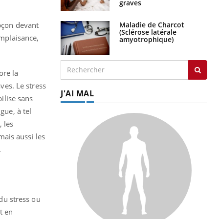
graves
Maladie de Charcot
upçon devant
(Sclérose latérale
omplaisance,
amyotrophique)
ore la
es. Le stress
J'AI MAL
bilise sans
gue, à tel
 les
ais aussi les
.
 du stress ou
t en