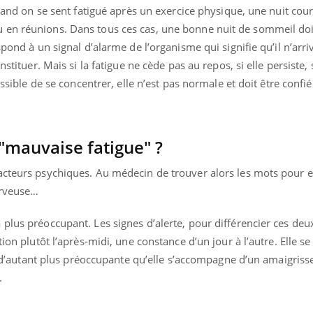
il, activités en plein air… Nos mains
défis, mais ...
quand on se sent fatigué après un exercice physique, une nuit cou
 ...
 en réunions. Dans tous ces cas, une bonne nuit de sommeil do
spond à un signal d’alarme de l’organisme qui signifie qu’il n’arri
nstituer. Mais si la fatigue ne cède pas au repos, si elle persiste, 
ossible de se concentrer, elle n’est pas normale et doit être confi
 "mauvaise fatigue" ?
acteurs psychiques. Au médecin de trouver alors les mots pour e
erveuse…
plus préoccupant. Les signes d’alerte, pour différencier ces deu
tion plutôt l’après-midi, une constance d’un jour à l’autre. Elle s
est d’autant plus préoccupante qu’elle s’accompagne d’un amaigris
.