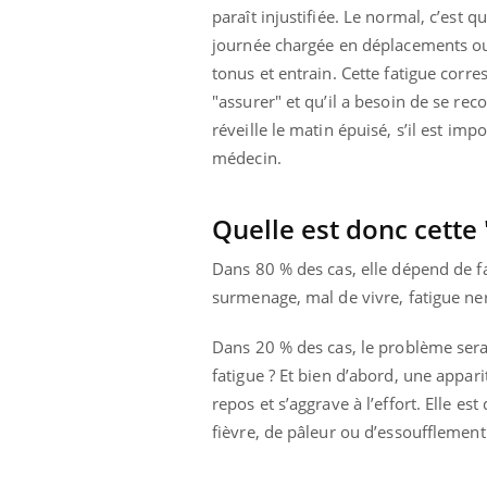
les ce qui la rend
patients comme parfois chez les soignants.
sole
paraît injustifiée. Le normal, c’est 
sont
journée chargée en déplacements ou
tonus et entrain. Cette fatigue corre
"assurer" et qu’il a besoin de se reco
réveille le matin épuisé, s’il est imp
médecin.
Quelle est donc cette
Dans 80 % des cas, elle dépend de f
surmenage, mal de vivre, fatigue n
Dans 20 % des cas, le problème sera 
fatigue ? Et bien d’abord, une appari
repos et s’aggrave à l’effort. Elle 
fièvre, de pâleur ou d’essoufflement