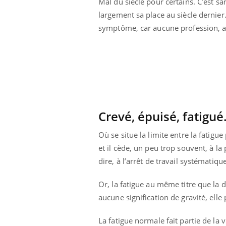
Mal du siècle pour certains. C’est san
largement sa place au siècle dernier
symptôme, car aucune profession, a
Crevé, épuisé, fatigué
Où se situe la limite entre la fatig
et il cède, un peu trop souvent, à la p
dire, à l’arrêt de travail systématique
prendre pour
Insuline & Charge mentale : et si on
Ecz
Youtube
You
Or, la fatigue au même titre que la do
Youtube
osait en parler??
pré
aucune signification de gravité, ell
llard mental ou
En 2026, l'insuline dans le diabète de type 2
L'ét
tômes de la
reste entourée d'idées reçues chez les
ryth
La fatigue normale fait partie de la 