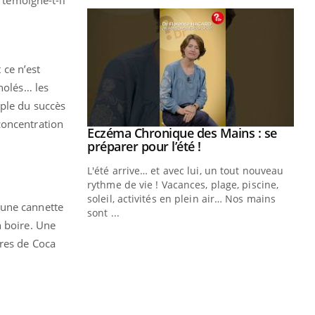
 ce n’est
holés… les
mple du succès
concentration
ale : et si on
Eczéma Chronique des Mains : se
Youtube
ube
Youtube
préparer pour l’été !
e diabète de type 2
L'été arrive… et avec lui, un tout nouveau
çues chez les
rythme de vie ! Vacances, plage, piscine,
ez les soignants.
soleil, activités en plein air… Nos mains
 une cannette
sont ...
Di
n boire. Une
You
tres de Coca
Le 
nom
dia
défi