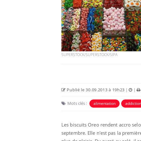
Chikungunya, dengue,
West Nile : que se passe-
t-il dans le sud de la
France ?
SUPERSTOCK/SUPERSTOCK/SIPA
Les médicaments GLP-1
protègent-ils aussi les os
?
Cytomégalovirus : ce qui
Publié le 30.09.2013 à 19h23
|
|
change dans la prise en
charge des femmes
Mots clés :
enceintes
alimentation
addictio
Les biscuits Oreo rendent accro sel
septembre. Elle n'est pas la première
plus de plaisir. Du sucré au salé, il