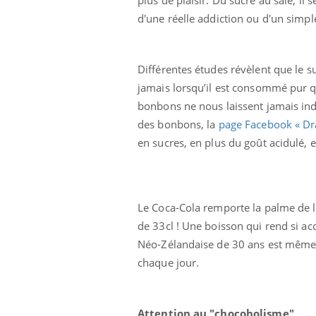
d'une réelle addiction ou d'un simple
Différentes études révèlent que le su
jamais lorsqu’il est consommé pur qu
bonbons ne nous laissent jamais ind
des bonbons, la
page Facebook « Dr
Eczéma Chronique des Mains :
Car
Youtube
You
en sucres, en plus du goût acidulé, e
Youtube
expliquer ma maladie
pré
Il y a des sujets qui sont faciles à aborder...
Fati
d'autres non ! D'un côté, poser des
mêm
questions sur la maladie d'un proche c'est
care
Le Coca-Cola remporte la palme de l
montrer ...
...
de 33cl ! Une boisson qui rend si a
Néo-Zélandaise de 30 ans est même m
chaque jour.
Attention au "chocoholisme"