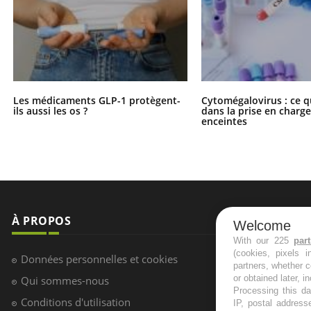
Les médicaments GLP-1 protègent-
Cytomégalovirus : ce q
ils aussi les os ?
dans la prise en char
enceintes
À PROPOS
NEWSLETT
Welcome
With our 225
par
(cookies, pixels 
Recevez toute
Données personnelles et cookies
partners, whether c
infos santé
or obtained later, i
Qui sommes-nous
Processing this da
Conditions d'utilisation
IP, postal address