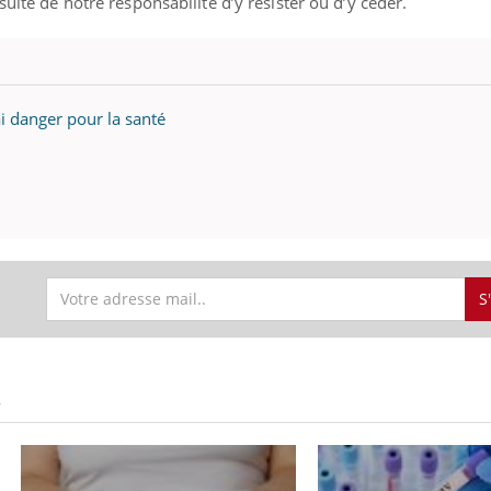
suite de notre responsabilité d’y résister ou d’y céder.
ai danger pour la santé
S
S