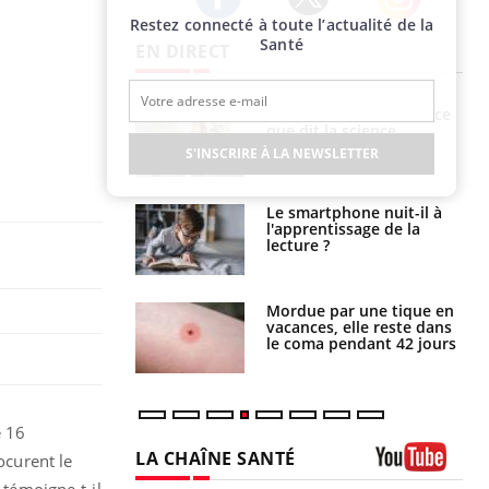
Restez connecté à toute l’actualité de la
Twitter
Facebook
Instagram
Santé
EN DIRECT
haleurs :
Grossesse et chaleur : ce
i le risque de
que dit la science
rimpe-t-il ?
S'INSCRIRE À LA NEWSLETTER
a pourrait-il
Le smartphone nuit-il à
la propagation du
l'apprentissage de la
lecture ?
i manger moins
Mordue par une tique en
éines pourrait
vacances, elle reste dans
ent être bénéfique
le coma pendant 42 jours
e 16
LA CHAÎNE SANTÉ
ocurent le
Youtube
 témoigne-t-il