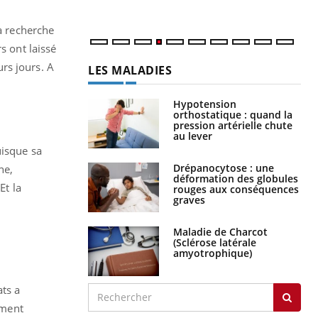
la recherche
s ont laissé
rs jours. A
LES MALADIES
Hypotension
orthostatique : quand la
pression artérielle chute
au lever
uisque sa
Drépanocytose : une
ne,
déformation des globules
Et la
rouges aux conséquences
graves
Maladie de Charcot
(Sclérose latérale
amyotrophique)
ats a
ement