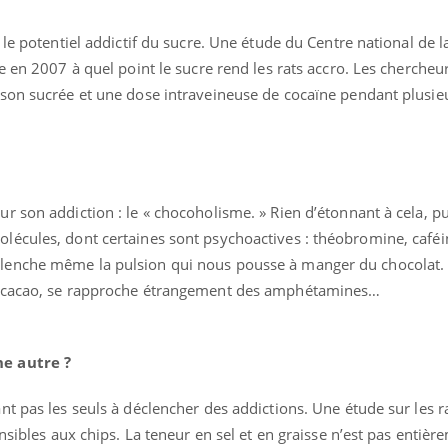
 le potentiel addictif du sucre. Une étude du Centre national de 
e en 2007 à quel point le sucre rend les rats accro. Les chercheur
son sucrée et une dose intraveineuse de cocaïne pendant plusieu
r son addiction : le « chocoholisme. » Rien d’étonnant à cela, p
écules, dont certaines sont psychoactives : théobromine, caféi
enche même la pulsion qui nous pousse à manger du chocolat. 
e cacao, se rapproche étrangement des amphétamines…
ne autre
?
t pas les seuls à déclencher des addictions. Une étude sur les r
nsibles aux chips. La teneur en sel et en graisse n’est pas entièr