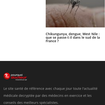
Chikungunya, dengue, West Nile :
que se passe-t-il dans le sud de la
France ?
Le site santé de référence avec chaque jour toute l'actualité
médicale decryptée par des médecins en exercice et les
conseils des meilleurs spécialistes.