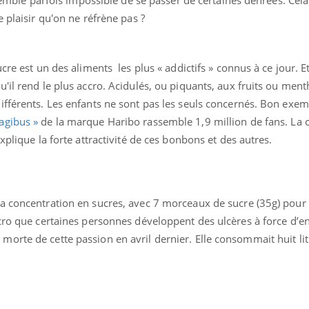
 plaisir qu'on ne réfrène pas ?
cre est un des aliments les plus « addictifs » connus à ce jour. Et
'il rend le plus accro. Acidulés, ou piquants, aux fruits ou ment
ifférents. Les enfants ne sont pas les seuls concernés. Bon exe
agibus »
de la marque Haribo rassemble 1,9 million de fans. La 
ence en fer : comprendre pour
Insuline & Charge ment
tube
Youtube
xplique la forte attractivité de ces bonbons et des autres.
Youtube
Yout
venir
osait en parler??
gue, irritabilité, brouillard mental ou
En 2026, l'insuline dans l
e alopécie… Les symptômes de la
reste entourée d'idées re
nce en fer sont multiples ce qui la rend
patients comme parfois ch
a concentration en sucres, avec 7 morceaux de sucre (35g) pour
ccro que certaines personnes développent des ulcères à force d’e
orte de cette passion en avril dernier. Elle consommait huit li