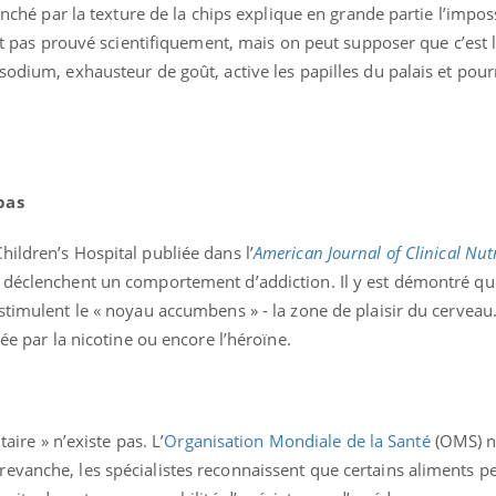
lenché par la texture de la chips explique en grande partie l’imposs
est pas prouvé scientifiquement, mais on peut supposer que c’est l
sodium, exhausteur de goût, active les papilles du palais et pourr
pas
ildren’s Hospital publiée dans l’
American Journal of Clinical Nut
 déclenchent un comportement d’addiction. Il y est démontré qu
stimulent le « noyau accumbens » - la zone de plaisir du cerveau. 
hée par la nicotine ou encore l’héroïne.
taire » n’existe pas. L’
Organisation Mondiale de la Santé
(OMS) n
evanche, les spécialistes reconnaissent que certains aliments p