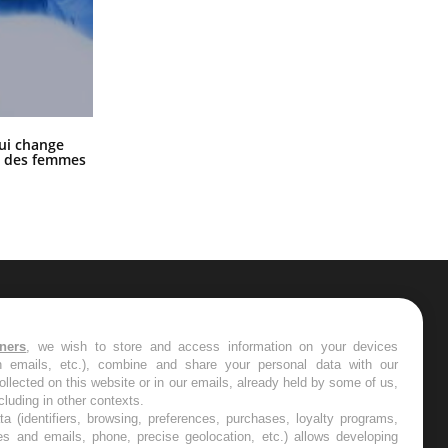
La sieste empêche-t-elle de dormir
ui change
la nuit ?
ge des femmes
ER
tners
, we wish to store and access information on your devices
in emails, etc.), combine and share your personal data with our
s les semaines les meilleures
ollected on this website or in our emails, already held by some of us,
ncluding in other contexts.
ta (identifiers, browsing, preferences, purchases, loyalty programs,
es and emails, phone, precise geolocation, etc.) allows developing