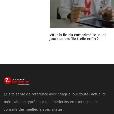
VIH : la fin du comprimé tous les
jours se profile-t-elle enfin ?
Le site santé de référence avec chaque jour toute l'actualité
médicale decryptée par des médecins en exercice et les
conseils des meilleurs spécialistes.