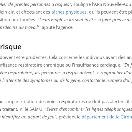
iller de près les personnes à risques"
, souligne l’ARS Nouvelle-Aqui
lein air, et effectuant des
tâches physiques
, qu’ils peuvent être p
osition aux fumées. "
Leurs employeurs sont invités à faire preuve de 
 médecine du travail"
, ajoute l’agence.
 risque
doivent être prudentes. Cela concerne les individus ayant des a
suffisance respiratoire chronique ou l’insuffisance cardiaque. "
En 
ne respiratoires, les personnes à risque doivent se rapprocher d’
de l’intensité des symptômes ou de la gêne, contacter le numéro d’u
simple irritation des voies respiratoires ne doit pas alerter : il 
traitant, ni le SAMU. "
Évitez d’encombrer les lignes téléphoniques
 identifiez un départ de feu"
, prévient le
département de la Giro