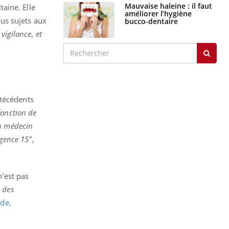
Mauvaise haleine : il faut
taine. Elle
améliorer l’hygiène
lus sujets aux
bucco-dentaire
vigilance, et
ntécédents
fonction de
un médecin
rgence 15"
,
n’est pas
 des
nde
.