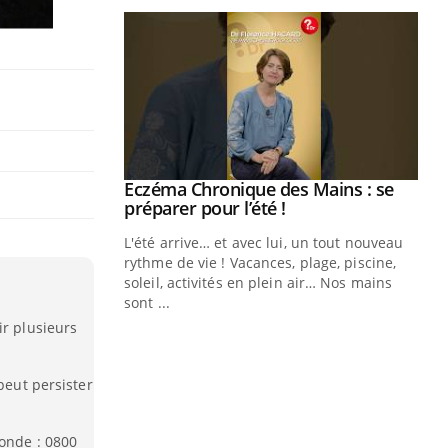
ale : et si on
Eczéma Chronique des Mains : se
Youtube
ube
Youtube
préparer pour l’été !
e diabète de type 2
L'été arrive… et avec lui, un tout nouveau
çues chez les
rythme de vie ! Vacances, plage, piscine,
ez les soignants.
soleil, activités en plein air… Nos mains
sont ...
Di
You
ir plusieurs
Le 
nom
peut persister
dia
défi
ronde : 0800