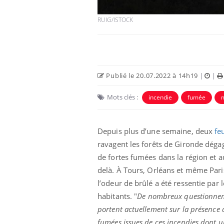
RUIG/ISTOCK
Publié le 20.07.2022 à 14h19
|
|
Eczéma Chronique des Mains :
Car
Youtube
You
Mots clés :
incendie
fumée
m
Youtube
expliquer ma maladie
pré
Il y a des sujets qui sont faciles à aborder...
Fati
Depuis plus d’une semaine, deux
fe
d'autres non ! D'un côté, poser des
mêm
questions sur la maladie d'un proche c'est
care
ravagent les forêts de Gironde déga
montrer ...
...
de fortes fumées dans la région et a
delà. À Tours, Orléans et même Pari
l’odeur de brûlé a été ressentie par l
habitants. "
De nombreux questionne
portent actuellement sur la présence 
fumées issues de ces incendies dont u