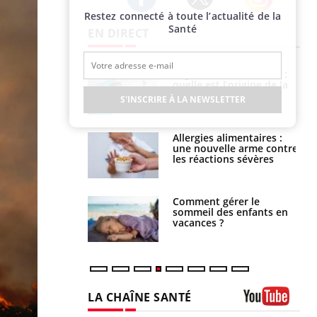
Restez connecté à toute l’actualité de la
Twitter
Facebook
Instagram
Santé
EN DIRECT
phone nuit-il à
Légionellose en Suisse :
tissage de la
quelle est l’origine de la
?
contamination ?
S'INSCRIRE À LA NEWSLETTER
par une tique en
Allergies alimentaires :
, elle reste dans
une nouvelle arme contre
 pendant 42 jours
les réactions sévères
par un
Comment gérer le
a, une petite fille
sommeil des enfants en
e grâce à un
vacances ?
essentiel
LA CHAÎNE SANTÉ
Youtube