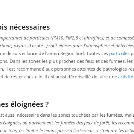
is nécessaires
 importantes de particules (PM10, PM2.5 et ultrafines) et de compos
one, oxydes d'azote...) sont émises dans l’atmosphère et détectées
sme de surveillance de l’air en Région Sud. Toutes ces
particules
p
tions. Dans les zones les plus proches des feux et des fumées, le
on, il est recommandé aux personnes atteintes de pathologies res
t de rester chez elle. Il est aussi déconseillé de faire une
activité
nes éloignées ?
est aussi nécessaire dans les zones touchées par les fumées, mai
us éloignées où parviennent les fumées des feux de forêt, les reco
our tous, à : limiter le temps passé à l’extérieur, restreindre les activ