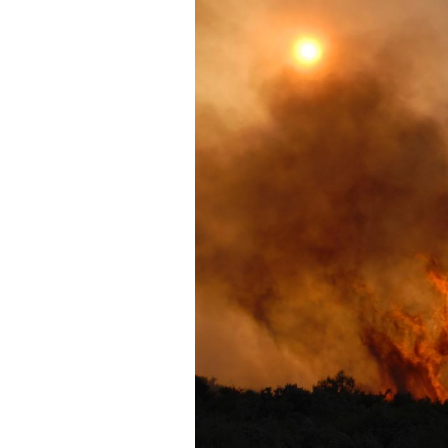
VIH : la fin du comprimé
tous les jours se profile-t-
elle enfin ?
Pourquoi votre ventre
gâche-t-il les premiers
jours de vos vacances ?
Fortes chaleurs :
pourquoi le risque de
noyade grimpe-t-il ?