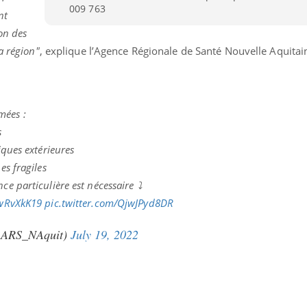
009 763
nt
ion des
a région"
, explique l’Agence Régionale de Santé Nouvelle Aquita
mées :
s
iques extérieures
es fragiles
ce particulière est nécessaire ⤵
owRvXkK19
pic.twitter.com/QjwJPyd8DR
(@ARS_NAquit)
July 19, 2022