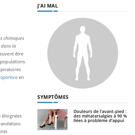
J'AI MAL
és chimiques
 dans la
euvent être
s populations
piratoires
 sportive
en
SYMPTÔMES
Douleurs de l’avant-pied :
s éloignées
des métatarsalgies à 90 %
liées à problème d’appui
mmandations
ités