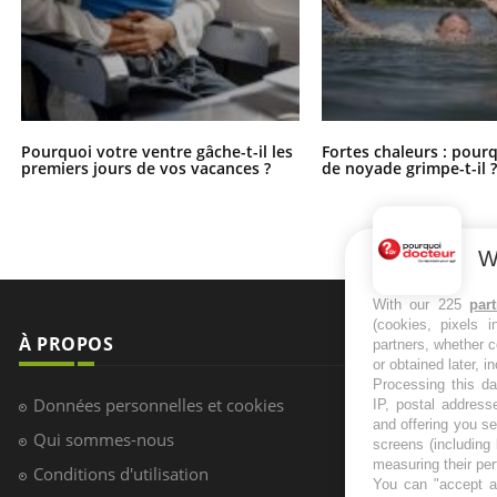
Pourquoi votre ventre gâche-t-il les
Fortes chaleurs : pourq
premiers jours de vos vacances ?
de noyade grimpe-t-il 
W
With our 225
par
(cookies, pixels 
À PROPOS
NEWSLETT
partners, whether c
or obtained later, i
Processing this da
Recevez toute
Données personnelles et cookies
IP, postal address
infos santé
and offering you s
Qui sommes-nous
screens (including
measuring their pe
Conditions d'utilisation
You can "accept al