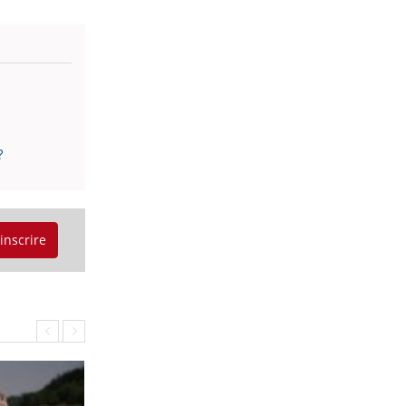
?
'inscrire