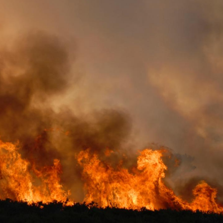
Le Viagra pourrait-il
Le smart
freiner la propagation du
l'appren
cancer ?
lecture 
Pourquoi manger moins
Mordue 
de protéines pourrait
vacances
finalement être bénéfique
le coma
Grossesse et chaleur : ce
Mordue 
que dit la science
barracud
secouru
réflexe 