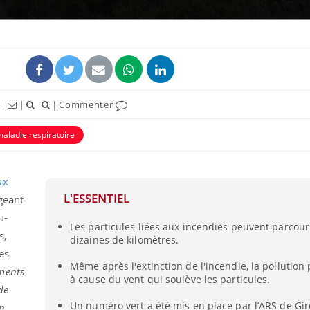
|
|
|
Commenter
ence en fer : comprendre pour
Insuline & Charge ment
tube
Youtube
aladie respiratoire
Youtube
Yout
venir
osait en parler??
gue, irritabilité, brouillard mental ou
En 2026, l'insuline dans l
ux
e alopécie… Les symptômes de la
reste entourée d'idées re
nce en fer sont multiples ce qui la rend
patients comme parfois ch
L'ESSENTIEL
geant
u-
Les particules liées aux incendies peuvent parcour
s,
dizaines de kilomètres.
es
Même après l'extinction de l'incendie, la pollution 
ments
à cause du vent qui soulève les particules.
de
Un numéro vert a été mis en place par l’ARS de Gi
n