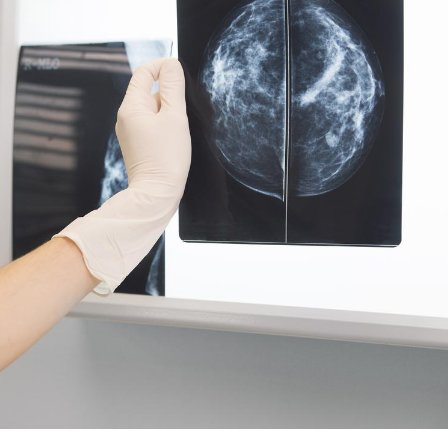
Mortalité infantile : un
Toujour
rapport s’interroge sur
comment
son taux élevé en France
empiète
sur nos 
Grossesse à risque : ce jus
Cancer c
naturel attire l'attention
stratégi
des chercheurs
changé 
basque
Comment oublier les
Chikung
écrans en vacances ?
West Nil
t-il dan
France ?