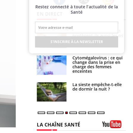
Restez connecté à toute l’actualité de la
Twitter
Facebook
Instagram
Santé
EN DIRECT
s connectés :
Les médicaments GLP-1
 le travail
protègent-ils aussi les os
 de plus en plus
?
S'INSCRIRE À LA NEWSLETTER
soirées
olorectal : une
Cytomégalovirus : ce qui
e simple aurait
change dans la prise en
la donne au Pays
charge des femmes
enceintes
unya, dengue,
La sieste empêche-t-elle
e : que se passe-
de dormir la nuit ?
s le sud de la
LA CHAÎNE SANTÉ
Youtube