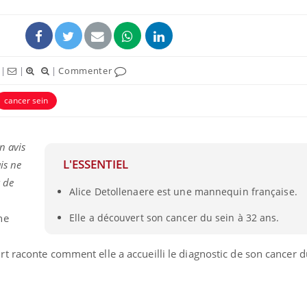
|
|
|
Commenter
cancer sein
ence en fer : comprendre pour
Insuline & Charge ment
tube
Youtube
Youtube
Yout
venir
osait en parler??
n avis
L'ESSENTIEL
is ne
gue, irritabilité, brouillard mental ou
En 2026, l'insuline dans l
e alopécie… Les symptômes de la
reste entourée d'idées re
t de
Alice Detollenaere est une mannequin française.
nce en fer sont multiples ce qui la rend
patients comme parfois ch
ne
Elle a découvert son cancer du sein à 32 ans.
 raconte comment elle a accueilli le diagnostic de son cancer d