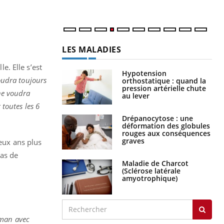
LES MALADIES
lle. Elle s’est
Hypotension
voudra toujours
orthostatique : quand la
pression artérielle chute
 ne voudra
au lever
 toutes les 6
Drépanocytose : une
déformation des globules
rouges aux conséquences
graves
Deux ans plus
pas de
Maladie de Charcot
(Sclérose latérale
amyotrophique)
aman avec