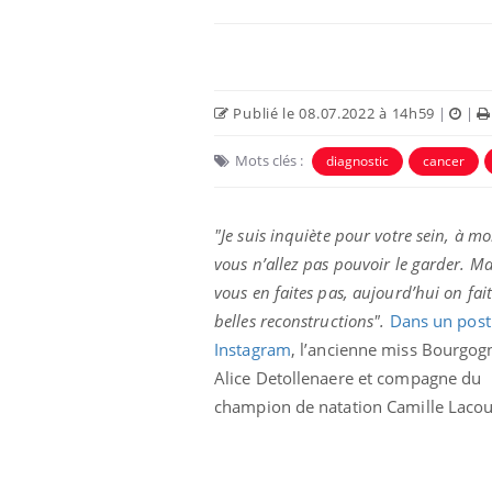
Publié le 08.07.2022 à 14h59
|
|
Mots clés :
diagnostic
cancer
Eczéma Chronique des Mains :
Car
Youtube
You
Youtube
expliquer ma maladie
pré
"Je suis inquiète pour votre sein, à mo
vous n’allez pas pouvoir le garder. Ma
Il y a des sujets qui sont faciles à aborder...
Fati
d'autres non ! D'un côté, poser des
mêm
vous en faites pas, aujourd’hui on fai
questions sur la maladie d'un proche c'est
care
belles reconstructions".
Dans un post
montrer ...
...
Instagram
, l’ancienne miss Bourgog
Alice Detollenaere et compagne du
champion de natation Camille Lacourt