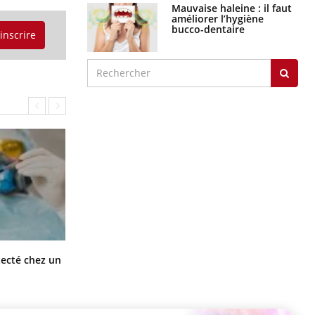
Mauvaise haleine : il faut
améliorer l’hygiène
bucco-dentaire
'inscrire
Mortalité infantile : un rapport
tecté chez un
s’interroge sur son taux élevé en
France