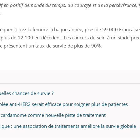
if en positif demande du temps, du courage et de la persévérance, ma
.
fréquent chez la femme : chaque année, près de 59 000 Français
t plus de 12 100 en décèdent. Les cancers du sein à un stade pré
c présentent un taux de survie de plus de 90%.
uelles chances de survie ?
blée anti-HER2 serait efficace pour soigner plus de patientes
: la cardamome comme nouvelle piste de traitement
que : une association de traitements améliore la survie globale