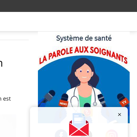
n
n est
Publicité