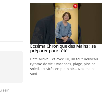
ale : et si on
Eczéma Chronique des Mains : se
Youtube
ube
Youtube
préparer pour l’été !
e diabète de type 2
L'été arrive… et avec lui, un tout nouveau
çues chez les
rythme de vie ! Vacances, plage, piscine,
ez les soignants.
soleil, activités en plein air… Nos mains
sont ...
Di
You
Le 
u sein.
nom
dia
défi