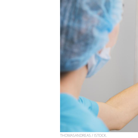
Syndrome métabolique :
quels sont les meilleurs
exercices physiques ?
Comment éviter une otite
pendant les vacances ?
Hantavirus : un cas
détecté chez un touriste
en France
THOMASANDREAS / ISTOCK.