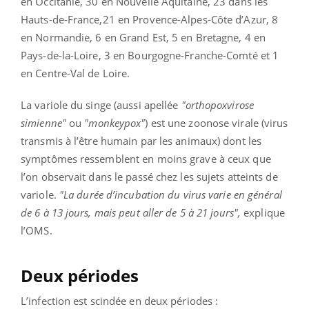
en Occitanie, 30 en Nouvelle Aquitaine, 23 dans les
Hauts-de-France,21 en Provence-Alpes-Côte d’Azur, 8
en Normandie, 6 en Grand Est, 5 en Bretagne, 4 en
Pays-de-la-Loire, 3 en Bourgogne-Franche-Comté et 1
en Centre-Val de Loire.
La variole du singe (aussi apellée
"orthopoxvirose
simienne"
ou
"monkeypox"
) est une zoonose virale (virus
transmis à l’être humain par les animaux) dont les
symptômes ressemblent en moins grave à ceux que
l’on observait dans le passé chez les sujets atteints de
variole.
"La durée d’incubation du virus varie en général
de 6 à 13 jours, mais peut aller de 5 à 21 jours",
explique
l’OMS.
Deux périodes
L’infection est scindée en deux périodes :