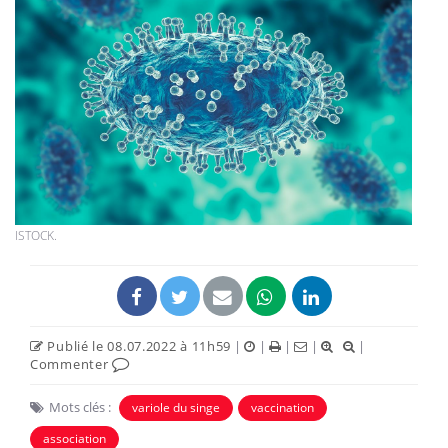
ISTOCK.
Publié le 08.07.2022 à 11h59
|
|
|
|
|
Commenter
Mots clés :
variole du singe
vaccination
association