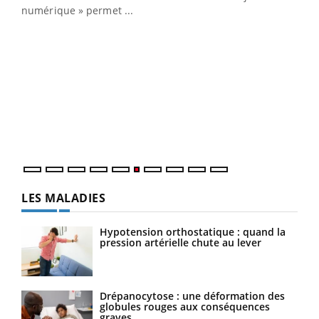
numérique » permet ...
COU
You
Coup
vous
épis
LES MALADIES
Hypotension orthostatique : quand la
pression artérielle chute au lever
Drépanocytose : une déformation des
globules rouges aux conséquences
graves