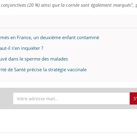
es conjonctives (20 %) ainsi que la cornée sont également marqués",
p
ence en fer : comprendre pour
Insuline & Charge ment
tube
Youtube
Youtube
Yout
venir
osait en parler??
firmés en France, un deuxième enfant contaminé
gue, irritabilité, brouillard mental ou
En 2026, l'insuline dans l
aut-il s’en inquiéter ?
e alopécie… Les symptômes de la
reste entourée d'idées re
nce en fer sont multiples ce qui la rend
patients comme parfois ch
rouvé dans le sperme des malades
ité de Santé précise la stratégie vaccinale
S
S