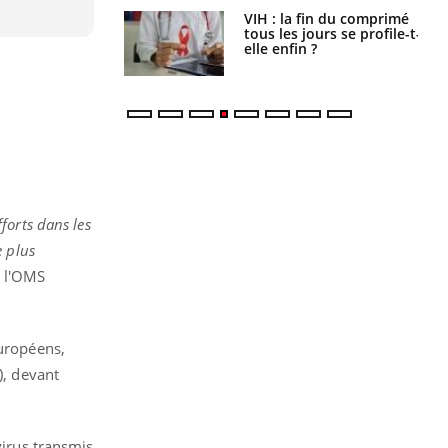
icaments GLP-1
VIH : la fin du comprimé
t-ils aussi les os
tous les jours se profile-t-
elle enfin ?
forts dans les
e plus
e l'OMS
européens,
), devant
virus transmis