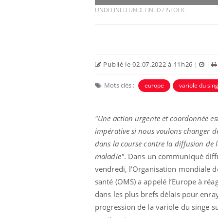
UNDEFINED UNDEFINED / ISTOCK.
Publié le 02.07.2022 à 11h26
|
|
Mots clés :
europe
variole du sin
"Une action urgente et coordonnée es
impérative si nous voulons changer d
Comment éviter une otite
dans la course contre la diffusion de 
pendant les vacances ?
maladie"
. Dans un communiqué diff
vendredi, l'Organisation mondiale d
santé (OMS) a appelé l’Europe à réag
Hantavirus : un cas
détecté chez un touriste
dans les plus brefs délais pour enray
en France
progression de la variole du singe su