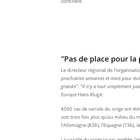
continent.
Mortalité infantile : un
rapport s’interroge sur
son taux élevé en France
"Pas de place pour la 
Le directeur régional de l'organisat
prochaines semaines et mois pour évit
grande".
"Il n'y a tout simplement pas
Europe Hans Kluge.
4500 cas de variole du singe ont été
soit trois fois plus qu’au milieu du
l'Allemagne (838), l'Espagne (736), le
La variole du singe (aussi apellée
"o