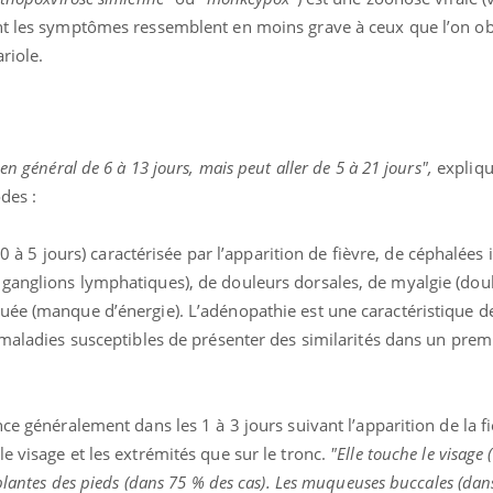
nt les symptômes ressemblent en moins grave à ceux que l’on ob
ariole.
en général de 6 à 13 jours, mais peut aller de 5 à 21 jours",
expliqu
des :
à 5 jours) caractérisée par l’apparition de fièvre, de céphalées 
ganglions lymphatiques), de douleurs dorsales, de myalgie (dou
ée (manque d’énergie). L’adénopathie est une caractéristique de
 maladies susceptibles de présenter des similarités dans un pre
généralement dans les 1 à 3 jours suivant l’apparition de la fiè
e visage et les extrémités que sur le tronc.
"Elle touche le visage
 plantes des pieds (dans 75 % des cas). Les muqueuses buccales (da