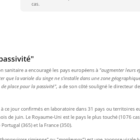
cas.
Toujours connectés :
Les méd
comment le travail
protègen
empiète de plus en plus
?
sur nos soirées
passivité"
ion sanitaire a encouragé les pays européens à
"augmenter leurs ef
er que la variole du singe ne s'installe dans une zone géographiqu
 de place pour la passivité",
a de son côté souligné le directeur d
 à ce jour confirmés en laboratoire dans 31 pays ou territoires 
 mois de juin. Le Royaume-Uni est le pays le plus touché (1076 cas
 Portugal (365) et la France (350).
rthopoxvirose simienne"
ou
"monkeypox"
) est une zoonose virale (