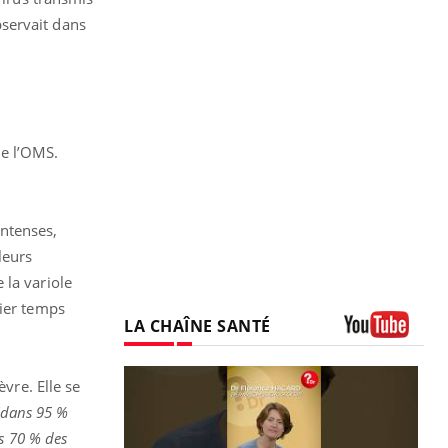
servait dans
e l’OMS.
intenses,
leurs
 la variole
mier temps
LA CHAÎNE SANTÉ
Youtube
vre. Elle se
 (dans 95 %
ns 70 % des