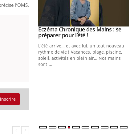
récise l’OMS.
ale : et si on
Eczéma Chronique des Mains : se
Youtube
ube
Youtube
préparer pour l’été !
e diabète de type 2
L'été arrive… et avec lui, un tout nouveau
çues chez les
rythme de vie ! Vacances, plage, piscine,
ez les soignants.
soleil, activités en plein air… Nos mains
sont ...
Di
You
Le 
nom
dia
défi
'inscrire