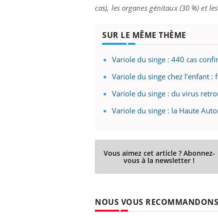
cas), les organes génitaux (30 %) et l
SUR LE MÊME THÈME
Eczéma Chronique des Mains :
Car
Youtube
You
Youtube
expliquer ma maladie
pré
Variole du singe : 440 cas con
Il y a des sujets qui sont faciles à aborder...
Fati
Variole du singe chez l’enfant : f
d'autres non ! D'un côté, poser des
mêm
questions sur la maladie d'un proche c'est
care
Variole du singe : du virus ret
montrer ...
...
Variole du singe : la Haute Autor
Vous aimez cet article ? Abonnez-
vous à la newsletter !
NOUS VOUS RECOMMANDON