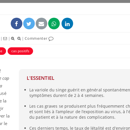
|
|
|
Commenter
ge
cas positifs
t
L'ESSENTIEL
e cap
Grossesse à risque : ce jus
Cancer c
la
naturel attire l'attention
stratégi
La variole du singe guérit en général spontanément
des chercheurs
changé 
usé
symptômes durent de 2 à 4 semaines.
basque
e la
Les cas graves se produisent plus fréquemment ch
ir
Comment oublier les
Chikung
et sont liés à l’ampleur de l’exposition au virus, à l
écrans en vacances ?
West Nil
er la
du patient et à la nature des complications.
t-il dan
France ?
r le
Ces derniers temps, le taux de létalité est d’enviro