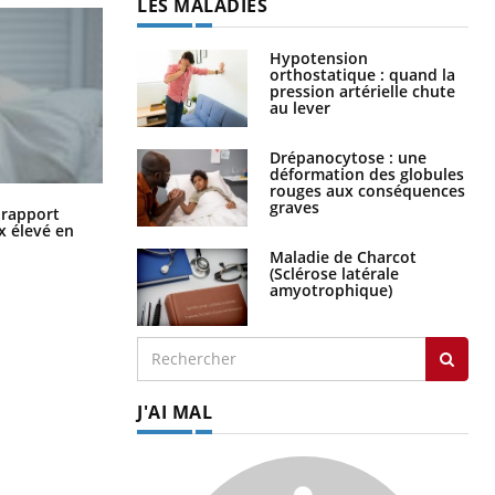
LES MALADIES
Hypotension
orthostatique : quand la
pression artérielle chute
au lever
Drépanocytose : une
déformation des globules
rouges aux conséquences
graves
Grossesse à risque : ce jus naturel
n rapport
attire l'attention des chercheurs
x élevé en
Maladie de Charcot
(Sclérose latérale
amyotrophique)
J'AI MAL