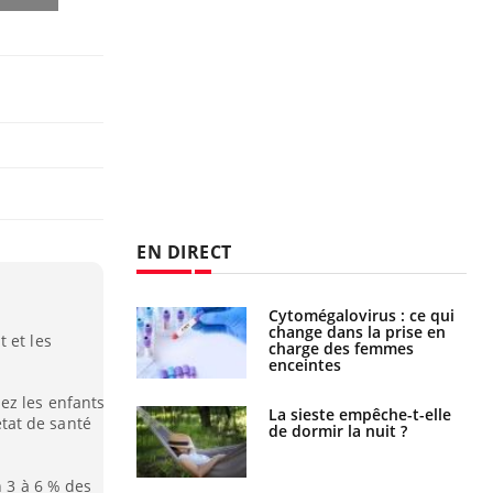
EN DIRECT
olorectal : une
Cytomégalovirus : ce qui
e simple aurait
change dans la prise en
 et les
la donne au Pays
charge des femmes
enceintes
ez les enfants
unya, dengue,
La sieste empêche-t-elle
’état de santé
e : que se passe-
de dormir la nuit ?
s le sud de la
n 3 à 6 % des