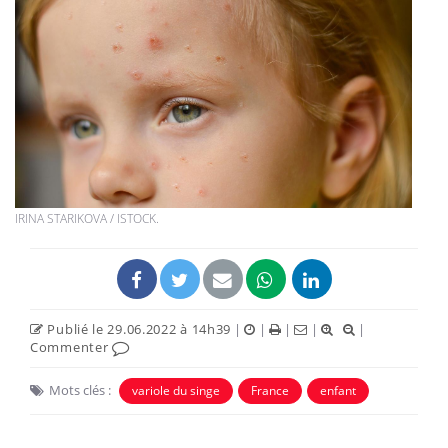
IRINA STARIKOVA / ISTOCK.
Publié le 29.06.2022 à 14h39
|
|
|
|
|
Commenter
Mots clés :
variole du singe
France
enfant