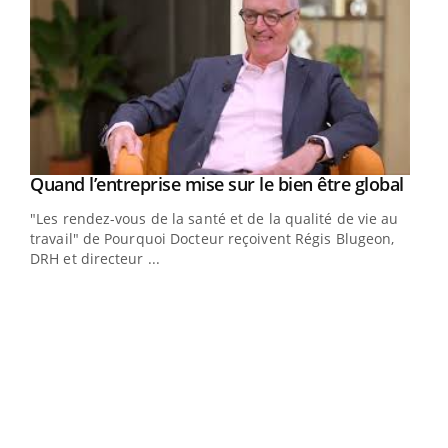
Yout
Quand l’entreprise mise sur le bien être global
Youtube
ndez-
"Les rendez-vous de la santé et de la qualité de vie au
cet
travail" de Pourquoi Docteur reçoivent Régis Blugeon,
DRH et directeur ...
Ecz
You
(3/3
Dans
vous
quot