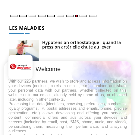
LES MALADIES
Hypotension orthostatique : quand la
pression artérielle chute au lever
Welcome
Drépanocytose : une déformation des
globules rouges aux conséquences
graves
With our 225
partners
, we wish to store and access information on
your devices (cookies, pixels in emails, etc.), combine and share
your personal data with our partners, whether collected on this
website or in our emails, already held by some of us, or obtained
Maladie de Charcot (Sclérose latérale
later, including in other contexts.
amyotrophique)
Processing this data (identifiers, browsing, preferences, purchases,
loyalty programs, IP, postal addresses and emails, phone, precise
geolocation, etc.) allows developing and offering you services,
content, commercial offers and ads across your devices and
screens (including by email, post, SMS, phone, audio, and video),
personalising them, measuring their performance, and analysing
audiences.