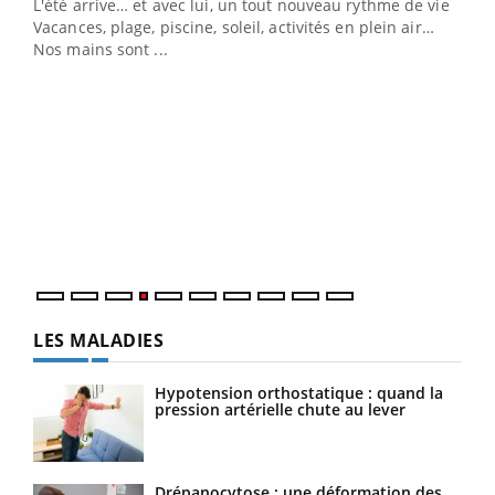
L'été arrive… et avec lui, un tout nouveau rythme de vie !
Vacances, plage, piscine, soleil, activités en plein air…
Nos mains sont ...
Dia
You
Le 
pers
ques
LES MALADIES
Hypotension orthostatique : quand la
pression artérielle chute au lever
Drépanocytose : une déformation des