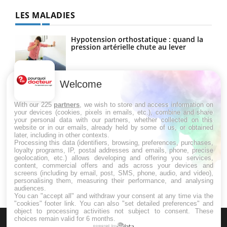
LES MALADIES
Hypotension orthostatique : quand la
pression artérielle chute au lever
Welcome
Drépanocytose : une déformation des
globules rouges aux conséquences
graves
With our 225
partners
, we wish to store and access information on
your devices (cookies, pixels in emails, etc.), combine and share
your personal data with our partners, whether collected on this
website or in our emails, already held by some of us, or obtained
Maladie de Charcot (Sclérose latérale
later, including in other contexts.
amyotrophique)
Processing this data (identifiers, browsing, preferences, purchases,
loyalty programs, IP, postal addresses and emails, phone, precise
geolocation, etc.) allows developing and offering you services,
content, commercial offers and ads across your devices and
screens (including by email, post, SMS, phone, audio, and video),
personalising them, measuring their performance, and analysing
audiences.
You can "accept all" and withdraw your consent at any time via the
"cookies" footer link
. You can also "set detailed preferences" and
object to processing activities not subject to consent. These
choices remain valid for 6 months.
powered by