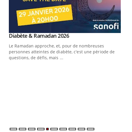
Youtube
Diabète & Ramadan 2026
Youtube
Le Ramadan approche, et, pour de nombreuses
vie !
personnes atteintes de diabète, c'est une période de
…
questions, de défis, mais ...
Un 
You
à l
Un é
mati
numé