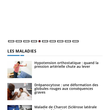
Un 
You
à l
Un é
mati
numé
LES MALADIES
Hypotension orthostatique : quand la
pression artérielle chute au lever
Drépanocytose : une déformation des
globules rouges aux conséquences
graves
Maladie de Charcot (Sclérose latérale