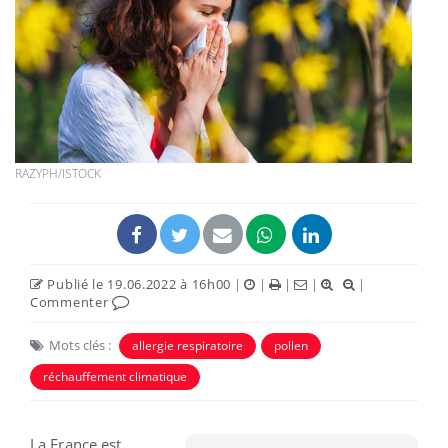
RAZYPH/ISTOCK
Publié le 19.06.2022 à 16h00
|
|
|
|
|
Commenter
Mots clés :
allergie respiratoire
pollen
réchauffement climatique
La France est