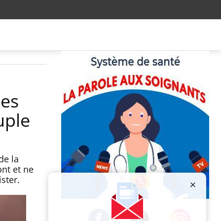
des
uple
de la
ont et ne
ster.
Publicité