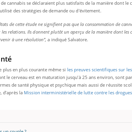
e cannabis se déclaraient plus satisfaits de la manière dont le co
gue, irritabilité, brouillard mental ou
 utilisé des stratégies de demande ou d'évitement.
e alopécie… Les symptômes de la
nce en fer sont multiples ce qui la rend
ultats de cette étude ne signifient pas que la consommation de cann
Insuline & Charge ment
Youtube
es relations. Ils donnent plutôt un aperçu de la manière dont les 
Yout
osait en parler??
rvenir à une résolution”,
a indiqué Salvatore.
En 2026, l'insuline dans l
reste entourée d'idées re
patients comme parfois ch
anté
e plus en plus courante même si
les preuves scientifiques sur le
nt le cerveau est en maturation jusqu’à 25 ans environ, sont pa
rmes de santé physique et psychique mais aussi de réussite scol
e, d’après la
Mission interministérielle de lutte contre les drogues
ns un couple ?