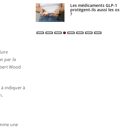
s connectés :
Les médicaments GLP-1
 le travail
protègent-ils aussi les os
 de plus en plus
?
soirées
'une
on par la
Robert Wood
 à indiquer à
n.
comme une