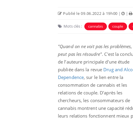
Publié le 09.06.2022 à 19h00
|
|
Mots clés :
cannabis
couple
"Quand on ne voit pas les problèmes,
peut pas les résoudre"
. C'est la concl
de l’auteure principale d’une étude
publiée dans la revue
Drug and Alco
Dependence
, sur le lien entre la
consommation de cannabis et les
Mon enfant est-il trop
sensible ou simplement
relations de couple. D’après les
très empathique ?
chercheurs, les consommateurs de
cannabis montrent une capacité rédui
Bébés, jeunes enfants :
leurs relations fonctionnent mieux 
quelle trousse à
pharmacie pour les
vacances ?