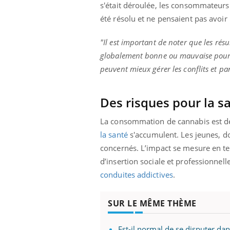
s'était déroulée, les consommateurs d
Fati
été résolu et ne pensaient pas avoir
mêm
care
...
"Il est important de noter que les rés
Eczéma Chronique des Mains :
Youtube
globalement bonne ou mauvaise pour l
Youtube
expliquer ma maladie
peuvent mieux gérer les conflits et pa
Il y a des sujets qui sont faciles à aborder...
d'autres non ! D'un côté, poser des
questions sur la maladie d'un proche c'est
Des risques pour la s
montrer ...
La consommation de cannabis est d
la santé
s'accumulent. Les jeunes, do
concernés. L’impact se mesure en te
d’insertion sociale et professionnell
conduites addictives
.
SUR LE MÊME THÈME
Est-il normal de se disputer da