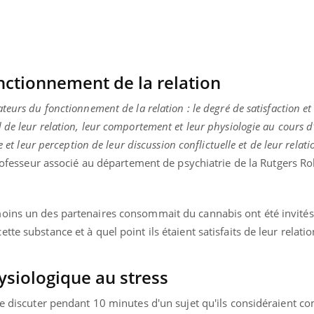
Mortalité infantile : un
Toujour
rapport s’interroge sur
comment
son taux élevé en France
empiète
sur nos 
nctionnement de la relation
eurs du fonctionnement de la relation : le degré de satisfaction et
de leur relation, leur comportement et leur physiologie au cours d
e et leur perception de leur discussion conflictuelle et de leur relati
professeur associé au département de psychiatrie de la Rutgers 
oins un des partenaires consommait du cannabis ont été invités
te substance et à quel point ils étaient satisfaits de leur relatio
ysiologique au stress
 de discuter pendant 10 minutes d'un sujet qu'ils considéraient 