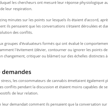
 duquel les chercheurs ont mesuré leur réponse physiologique au 
de leur respiration.
cinq minutes sur les points sur lesquels ils étaient d'accord, aprè
 ils pensaient que les conversations s'étaient déroulées et da
olution des conflits.
eux groupes d'évaluateurs formés qui ont évalué le comporteme
tamment l'évitement (dévier, contourner ou ignorer les points de
 changement, critiquer ou blâmer) sur des échelles distinctes à 
de demandes
 au stress, les consommateurs de cannabis émettaient également p
les conflits pendant la discussion et étaient moins capables de se
sitifs de leur relation.
ence en fer : comprendre pour
tube
Youtube
venir
 leur demandait comment ils pensaient que la conversation sur l