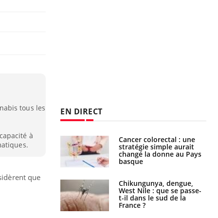
abis tous les
EN DIRECT
capacité à
e à risque : ce jus
Cancer colorectal : une
matiques.
attire l'attention
stratégie simple aurait
rcheurs
changé la donne au Pays
basque
nsidèrent que
 oublier les
Chikungunya, dengue,
en vacances ?
West Nile : que se passe-
t-il dans le sud de la
France ?