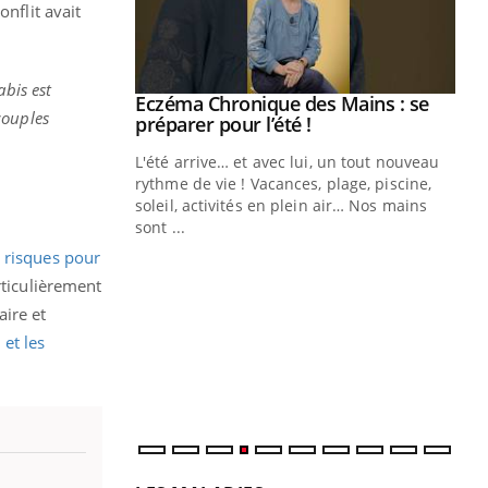
nflit avait
abis est
ale : et si on
Eczéma Chronique des Mains : se
Youtube
couples
ube
Youtube
préparer pour l’été !
e diabète de type 2
L'été arrive… et avec lui, un tout nouveau
çues chez les
rythme de vie ! Vacances, plage, piscine,
ez les soignants.
soleil, activités en plein air… Nos mains
sont ...
Di
You
s risques pour
Le 
rticulièrement
nom
aire et
dia
 et les
défi