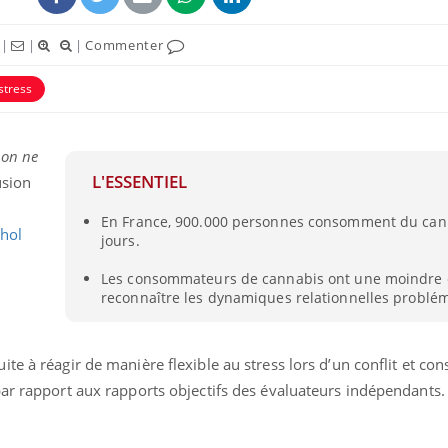
|
|
|
Commenter
stress
 on ne
L'ESSENTIEL
usion
En France, 900.000 personnes consomment du cann
hol
jours.
Les consommateurs de cannabis ont une moindre 
Comment éviter une otite
Grossess
reconnaître les dynamiques relationnelles problé
pendant les vacances ?
naturel 
des che
te à réagir de manière flexible au stress lors d’un conflit et co
Hantavirus : un cas
Comment
par rapport aux rapports objectifs des évaluateurs indépendants.
détecté chez un touriste
écrans 
en France