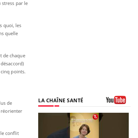
stress par le
s quoi, les
ns quelle
nt de chaque
 désaccord)
cinq points.
LA CHAÎNE SANTÉ
lus de
Youtube
 réorienter
e conflit