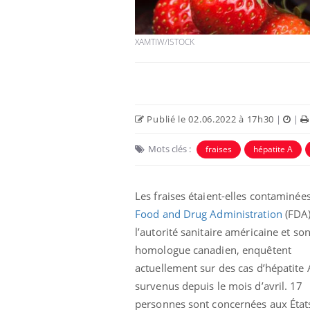
XAMTIW/ISTOCK
Publié le 02.06.2022 à 17h30
|
|
Eczéma Chronique des Mains :
Car
Youtube
You
Youtube
expliquer ma maladie
pré
Mots clés :
fraises
hépatite A
Il y a des sujets qui sont faciles à aborder...
Fati
d'autres non ! D'un côté, poser des
mêm
Les fraises étaient-elles contaminées
questions sur la maladie d'un proche c'est
care
montrer ...
...
Food and Drug Administration
(FDA)
l’autorité sanitaire américaine et so
homologue canadien, enquêtent
actuellement sur des cas d’hépatite 
survenus depuis le mois d’avril. 17
personnes sont concernées aux État