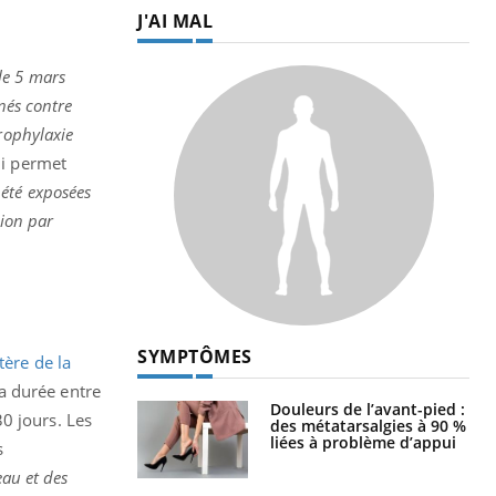
J'AI MAL
le 5 mars
nés contre
rophylaxie
i permet
été exposées
tion par
SYMPTÔMES
tère de la
la durée entre
Douleurs de l’avant-pied :
0 jours. Les
des métatarsalgies à 90 %
liées à problème d’appui
s
eau et des