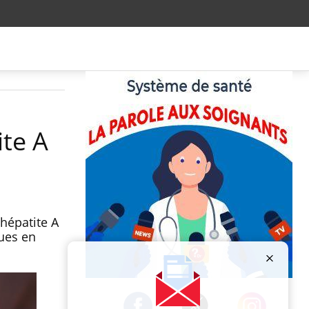
te A
’hépatite A
ues en
Publicité