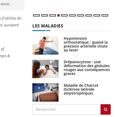
rance.
s fraîches de
es auraient
LES MALADIES
Hypotension
orthostatique : quand la
pression artérielle chute
 of
au lever
ampo &
Drépanocytose : une
déformation des globules
rouges aux conséquences
graves
Maladie de Charcot
(Sclérose latérale
amyotrophique)