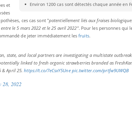
Environ 1200 cas sont détectés chaque année en F
ées et
nsées
pothèses, ces cas sont "
potentiellement liés aux fraises biologique
tre le 5 mars 2022 et le 25 avril 2022"
. Pour les personnes qui l
ecommandé de jeter immédiatement les
fruits
.
, state, and local partners are investigating a multistate outbreak
potentially linked to fresh organic strawberries branded as FreshK
 & April 25.
https://t.co/7eCsxY5Une
pic.twitter.com/prtfw9UWQB
 28, 2022