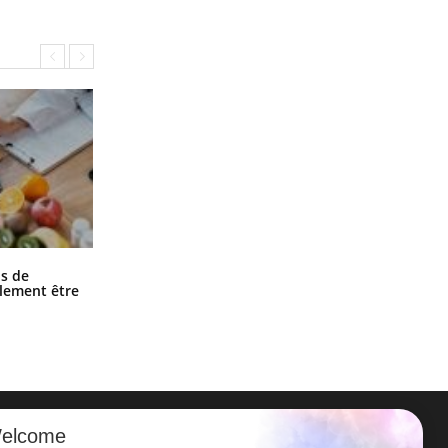
Grossesse et chaleur : ce que dit la
s de
science
alement être
elcome