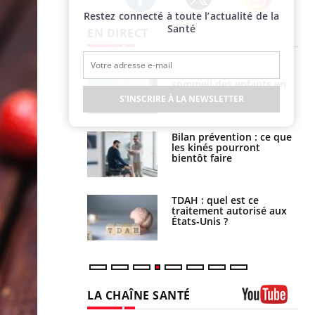
Restez connecté à toute l’actualité de la
Twitter
Facebook
Instagram
Santé
EN DIRECT
par un
Comment gérer le
a, une petite fille
sommeil des enfants en
e grâce à un
vacances ?
S'INSCRIRE À LA NEWSLETTER
essentiel
lose en Suisse :
Bilan prévention : ce que
st l’origine de la
les kinés pourront
nation ?
bientôt faire
s alimentaires :
TDAH : quel est ce
velle arme contre
traitement autorisé aux
tions sévères
États-Unis ?
LA CHAÎNE SANTÉ
Youtube