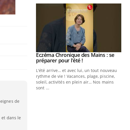
ale : et si on
Eczéma Chronique des Mains : se
Youtube
ube
Youtube
préparer pour l’été !
e diabète de type 2
L'été arrive… et avec lui, un tout nouveau
çues chez les
rythme de vie ! Vacances, plage, piscine,
ez les soignants.
soleil, activités en plein air… Nos mains
sont ...
Di
You
seignes de
Le 
nom
dia
 et dans le
défi