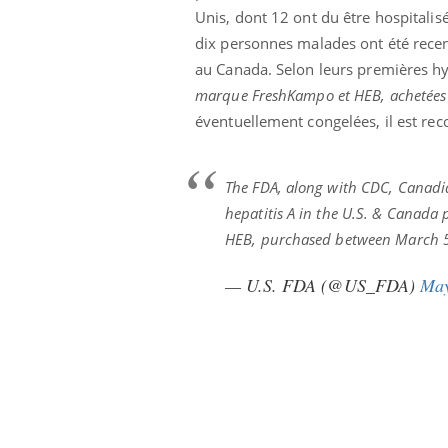
Unis, dont 12 ont du être hospitalis
dix personnes malades ont été rece
au Canada. Selon leurs premières hy
marque FreshKampo et HEB, achetées en
éventuellement congelées, il est r
The FDA, along with CDC, Canadian
hepatitis A in the U.S. & Canada 
HEB, purchased between March 5
— U.S. FDA (@US_FDA)
May