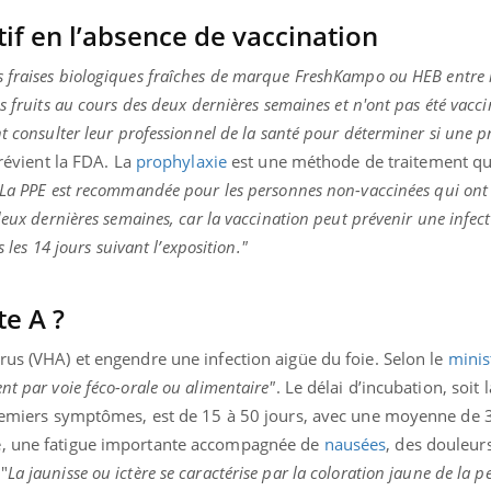
if en l’absence de vaccination
 fraises biologiques fraîches de marque FreshKampo ou HEB entre 
s fruits au cours des deux dernières semaines et n'ont pas été vacci
nt consulter leur professionnel de la santé pour déterminer si une p
prévient la FDA. La
prophylaxie
est une méthode de traitement qu
La PPE est recommandée pour les personnes non-vaccinées qui ont 
deux dernières semaines, car la vaccination peut prévenir une infec
s les 14 jours suivant l’exposition."
te A ?
rus (VHA) et engendre une infection aigüe du foie. Selon le
minis
nt par voie féco-orale ou alimentaire"
. Le délai d’incubation, soit 
 premiers symptômes, est de 15 à 50 jours, avec une moyenne de 3
e, une fatigue importante accompagnée de
nausées
, des douleur
"
La jaunisse ou ictère se caractérise par la coloration jaune de la p