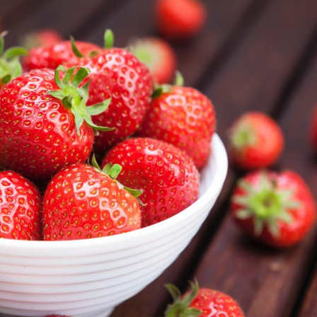
Grossesse et chaleur : ce
Mordue 
que dit la science
barracud
secouru
réflexe 
Le smartphone nuit-il à
Légionel
l'apprentissage de la
quelle e
lecture ?
contami
Mordue par une tique en
Allergie
vacances, elle reste dans
une nou
le coma pendant 42 jours
les réac