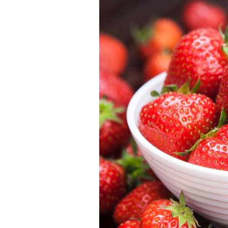
Fortes chaleurs :
pourquoi le risque de
noyade grimpe-t-il ?
Le Viagra pourrait-il
freiner la propagation du
cancer ?
Pourquoi manger moins
de protéines pourrait
finalement être bénéfique