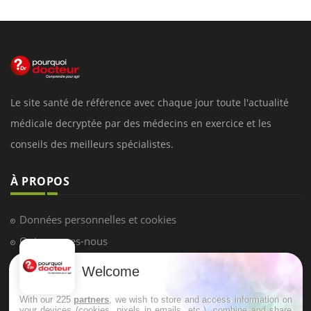
Le site santé de référence avec chaque jour toute l'actualité
médicale decryptée par des médecins en exercice et les
conseils des meilleurs spécialistes.
À PROPOS
Données personnelles et cookies
Qui sommes-nous
Conditions d'utilisation
Welcome
Plan du site
With our 225
partners
, we wish to store and access information on
Mentions Légales
your devices (cookies, pixels in emails, etc.), combine and share