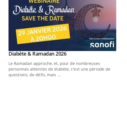
Youtube
Diabète & Ramadan 2026
Youtube
Le Ramadan approche, et, pour de nombreuses
vie !
personnes atteintes de diabète, c'est une période de
…
questions, de défis, mais ...
Un 
You
à l
Un é
mati