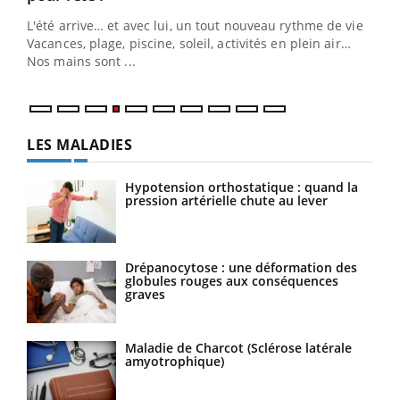
Le 
L'été arrive… et avec lui, un tout nouveau rythme de vie !
pers
Vacances, plage, piscine, soleil, activités en plein air…
ques
Nos mains sont ...
LES MALADIES
Hypotension orthostatique : quand la
pression artérielle chute au lever
Drépanocytose : une déformation des
globules rouges aux conséquences
graves
Maladie de Charcot (Sclérose latérale
amyotrophique)