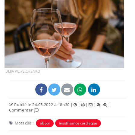
IULIIA PILIPEICHENKO
Publié le 24.05.2022 à 18h30
|
|
|
|
|
Commenter
Mots clés :
alcool
insuffisance cardiaque