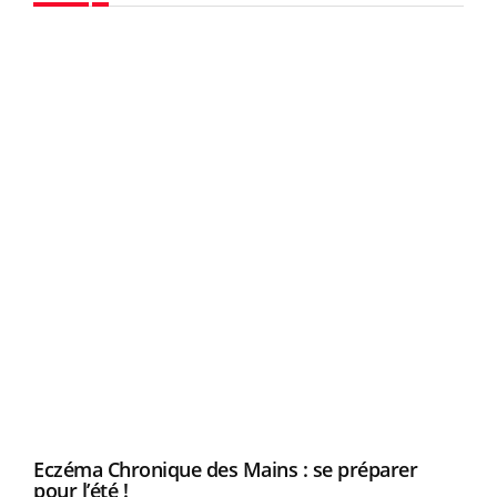
Youtube
Eczéma Chronique des Mains : se préparer
Dia
Youtube
You
Youtube
pour l’été !