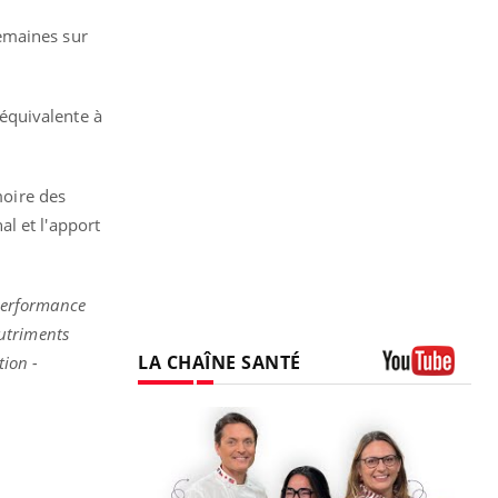
emaines sur
équivalente à
oire des
l et l'apport
performance
utriments
LA CHAÎNE SANTÉ
tion -
Youtube