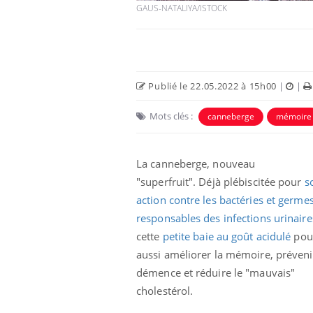
GAUS-NATALIYA/ISTOCK
Publié le 22.05.2022 à 15h00
|
|
Mots clés :
canneberge
mémoire
La canneberge, nouveau
"superfruit". Déjà plébiscitée pour
s
action contre les bactéries et germe
e et chaleur : ce
Mordue par un
a science
barracuda, une petite fille
responsables des infections urinaire
secourue grâce à un
réflexe essentiel
cette
petite baie au goût acidulé
pour
aussi améliorer la mémoire, préveni
phone nuit-il à
Légionellose en Suisse :
démence et réduire le "mauvais"
tissage de la
quelle est l’origine de la
contamination ?
cholestérol.