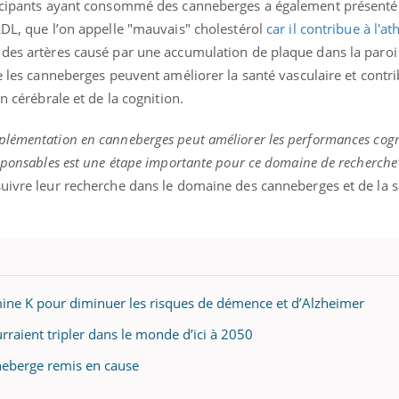
rticipants ayant consommé des canneberges a également présenté
LDL, que l’on appelle "mauvais" cholestérol
car il contribue à l'a
 des artères causé par une accumulation de plaque dans la paroi
ue les canneberges peuvent améliorer la santé vasculaire et contr
« jumeau numérique » pour
tube
n cérébrale et de la cognition.
iliter l’accès à la médecine
Youtube
ventive
lémentation en canneberges peut améliorer les performances cogni
établissement lié à un groupe
esponsables est une étape importante pour ce domaine de recherche
ualiste innove en matière de bilan de
suivre leur recherche dans le domaine des canneberges et de la 
é : l'utilisation d'un « jumeau
érique » permet ...
mine K pour diminuer les risques de démence et d’Alzheimer
raient tripler dans le monde d’ici à 2050
nneberge remis en cause