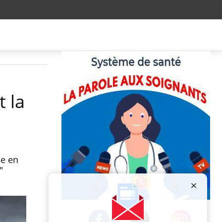
 la
he en
"
Publicité