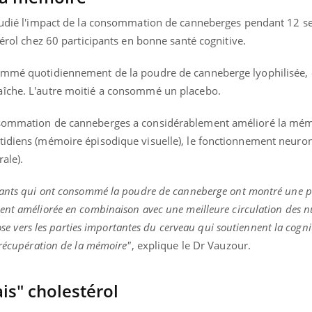
étudié l'impact de la consommation de canneberges pendant 12 s
térol chez 60 participants en bonne santé cognitive.
sommé quotidiennement de la poudre de canneberge lyophilisée, 
aîche. L'autre moitié a consommé un placebo.
onsommation de canneberges a considérablement amélioré la mém
tidiens (mémoire épisodique visuelle), le fonctionnement neurona
ale).
ipants qui ont consommé la poudre de canneberge ont montré une 
ent améliorée en combinaison avec une meilleure circulation des n
cose vers les parties importantes du cerveau qui soutiennent la cogni
 récupération de la mémoire"
, explique le Dr Vauzour.
is" cholestérol