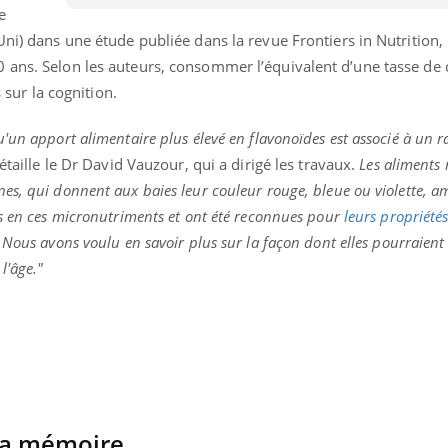
e
TDAH : quel est ce
traitement autorisé aux
Uni) dans une étude publiée dans la revue Frontiers in Nutrition
États-Unis ?
 ans. Selon les auteurs, consommer l’équivalent d’une tasse de
s sur la cognition.
'un apport alimentaire plus élevé en flavonoïdes est associé à un r
taille le Dr David Vauzour, qui a dirigé les travaux.
Les aliments 
s, qui donnent aux baies leur couleur rouge, bleue ou violette, am
es en ces micronutriments et ont été reconnues pour
leurs propriété
. Nous avons voulu en savoir plus sur la façon dont elles pourraient
l'âge."
la mémoire