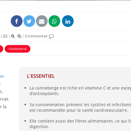
|
|
|
Commenter
cholestérol
L'ESSENTIEL
on
s
Comment gérer le
La canneberge est riche en vitamine C et une exce
sommeil des enfants en
s
,
vacances ?
d’antioxydants.
rait
Sa consommation prévient les cystites et infections
r la
est recommandée pour la santé cardiovasculaire.
Bilan prévention : ce que
les kinés pourront
bientôt faire
Elle contient aussi des fibres alimentaires, ce qui f
digestion.