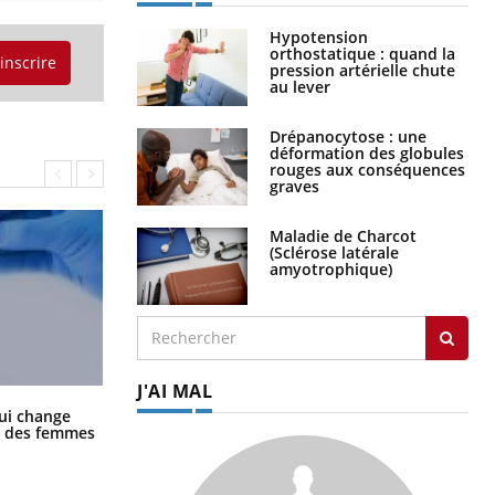
Hypotension
orthostatique : quand la
'inscrire
pression artérielle chute
au lever
Drépanocytose : une
déformation des globules
rouges aux conséquences
graves
Maladie de Charcot
(Sclérose latérale
amyotrophique)
J'AI MAL
La sieste empêche-t-elle de dormir
ui change
la nuit ?
ge des femmes