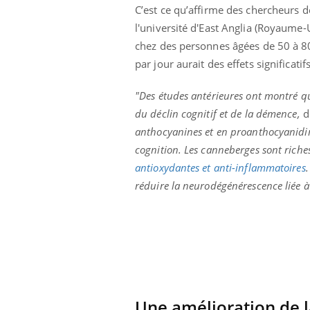
C’est ce qu’affirme des chercheurs d
ar une tique en
Allergies alimentaires :
, elle reste dans
une nouvelle arme contre
l'université d'East Anglia (Royaume-
pendant 42 jours
les réactions sévères
chez des personnes âgées de 50 à 80
par jour aurait des effets significatif
"Des études antérieures ont montré qu
du déclin cognitif et de la démence,
dé
anthocyanines et en proanthocyanidine
cognition. Les canneberges sont rich
antioxydantes et anti-inflammatoires
réduire la neurodégénérescence liée à 
Une amélioration de 