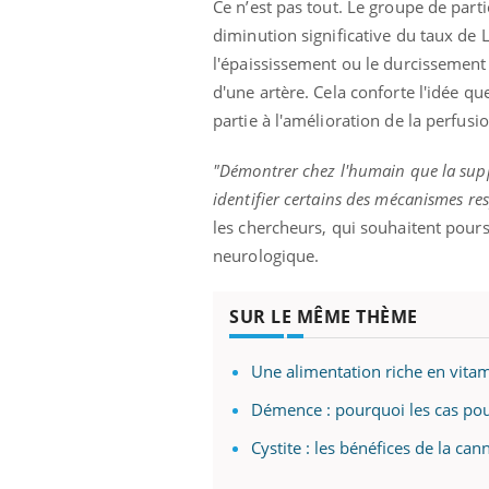
Ce n’est pas tout. Le groupe de pa
diminution significative du taux de 
l'épaississement ou le durcissement
d'une artère. Cela conforte l'idée q
Youtube
 Mains : se
Diabète & Ramadan 2026
Un 
Youtube
You
partie à l'amélioration de la perfusio
outube
fac
Le Ramadan approche, et, pour de
pré
un tout nouveau
nombreuses personnes atteintes de
"Démontrer chez l'humain que la supp
Un 
lage, piscine,
diabète, c'est une période de questions, de
identifier certains des mécanismes r
mut
air… Nos mains
défis, mais ...
les chercheurs, qui souhaitent pour
sant
num
neurologique.
SUR LE MÊME THÈME
Une alimentation riche en vita
Démence : pourquoi les cas pour
Cystite : les bénéfices de la ca