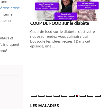
 une
thérosclérose
-
 interne
ibuer en
Youtube
COUP DE FOOD sur le diabète
Youtube
Coup de food sur le diabète, c'est votre
nouveau rendez-vous culinaire qui
tives et
bouscule les idées reçues ! Dans cet
"
, indiquent
épisode, une ...
santé
Quand l’entreprise mise sur le bien
Ec
Youtube
You
Youtube
être global
quo
"Les rendez-vous de la santé et de la
Dan
qualité de vie au travail" de Pourquoi
der
Docteur reçoivent Régis Blugeon, DRH et
com
directeur ...
et é
LES MALADIES