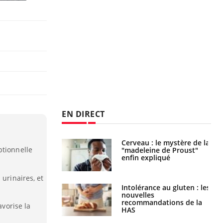
EN DIRECT
Cerveau : le mystère de la
Le décalage des horaires
ptionnelle
"madeleine de Proust"
d'été : quel impact sur le
enfin expliqué
sommeil ?
 urinaires, et
Intolérance au gluten : les
Grossesse : ces polluants
nouvelles
pourraient influencer le
recommandations de la
poids des enfants
avorise la
HAS