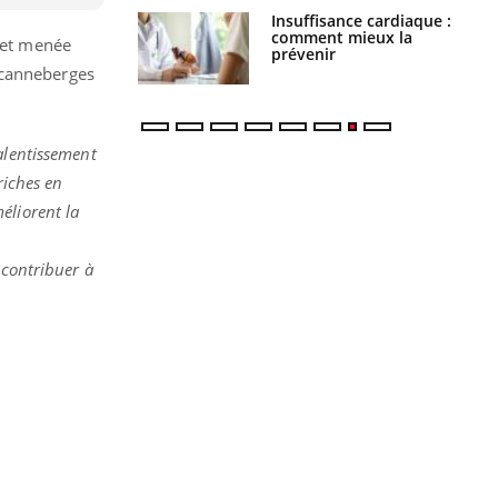
Insuffisance cardiaque :
Autisme : pourquoi le
comment mieux la
cerveau reconnaît-il les
, et menée
prévenir
visages autrement ?
 canneberges
alentissement
riches en
éliorent la
s
 contribuer à