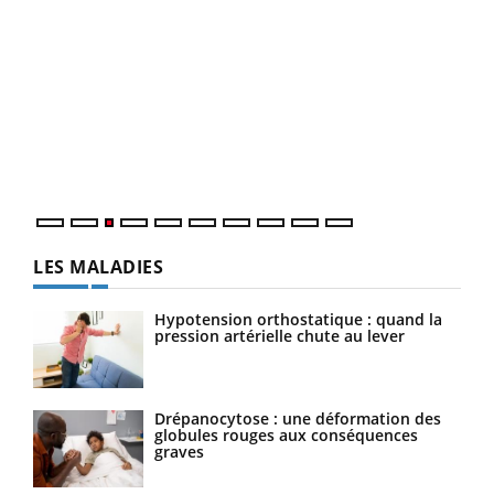
Ecz
You
pour
L'ét
Vaca
Nos 
LES MALADIES
Hypotension orthostatique : quand la
pression artérielle chute au lever
Drépanocytose : une déformation des
globules rouges aux conséquences
graves